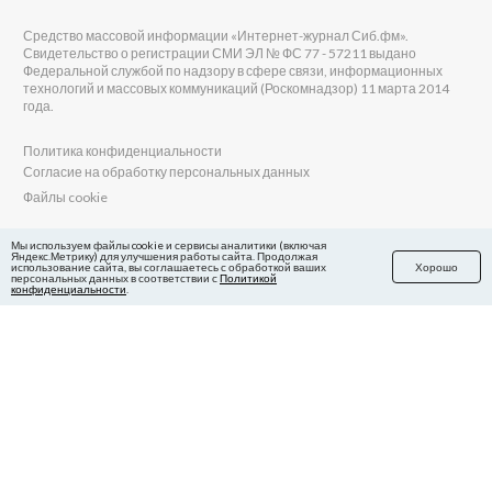
Средство массовой информации «Интернет-журнал Сиб.фм».
Свидетельство о регистрации СМИ ЭЛ № ФС 77 - 57211 выдано
Федеральной службой по надзору в сфере связи, информационных
технологий и массовых коммуникаций (Роскомнадзор) 11 марта 2014
года.
Политика конфиденциальности
Согласие на обработку персональных данных
Файлы cookie
Главный редактор Сиб.фм
Мы используем файлы cookie и сервисы аналитики (включая
Яндекс.Метрику) для улучшения работы сайта. Продолжая
Бобровников Виктор Евгеньевич
использование сайта, вы соглашаетесь с обработкой ваших
Хорошо
Учредитель ООО «Сиб.фм»
персональных данных в соответствии с
Политикой
конфиденциальности
.
E-mail редакции: fm@sib.fm
Телефон редакции: 8(800) 600-21-41
Сайт разработан и поддерживается Технодзен