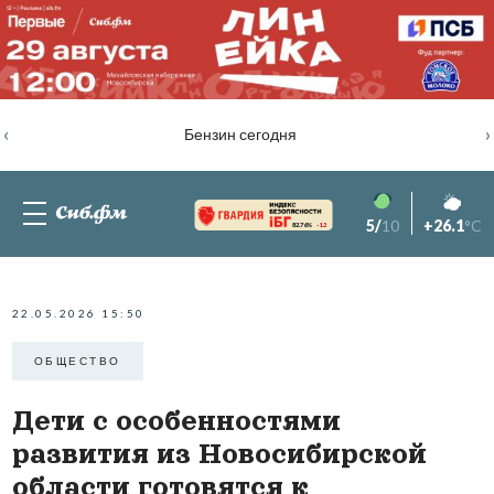
‹
›
Бензин сегодня
5/
10
+26.1
°C
82.76%
-1.2
22.05.2026 15:50
ОБЩЕСТВО
Дети с особенностями
развития из Новосибирской
области готовятся к