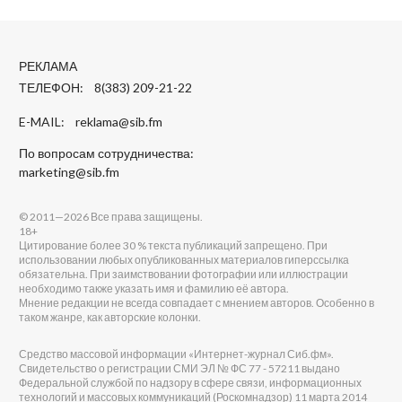
РЕКЛАМА
ТЕЛЕФОН: 8(383) 209-21-22
E-MAIL:
reklama@sib.fm
По вопросам сотрудничества:
marketing@sib.fm
© 2011—2026 Все права защищены.
18+
Цитирование более 30 % текста публикаций запрещено. При
использовании любых опубликованных материалов гиперссылка
обязательна. При заимствовании фотографии или иллюстрации
необходимо также указать имя и фамилию её автора.
Мнение редакции не всегда совпадает с мнением авторов. Особенно в
таком жанре, как авторские колонки.
Средство массовой информации «Интернет-журнал Сиб.фм».
Свидетельство о регистрации СМИ ЭЛ № ФС 77 - 57211 выдано
Федеральной службой по надзору в сфере связи, информационных
технологий и массовых коммуникаций (Роскомнадзор) 11 марта 2014