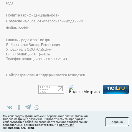
года.
Политика конфиденциальности
Согласие на обработку персональных данных
Файлы cookie
Главный редактор Сиб.фм
Бобровников Виктор Евгеньевич
Учредитель ООО «Сиб.фм»
E-mail редакции: fm@sib.fm
Телефон редакции: 8(800) 600-21-41
Сайт разработан и поддерживается Технодзен
в Яндекс.Дзен
Мы используем файлы cookie и сервисы аналитики (включая
Яндекс.Метрику) для улучшения работы сайта. Продолжая
использование сайта, вы соглашаетесь с обработкой ваших
Хорошо
персональных данных в соответствии с
Политикой
конфиденциальности
.