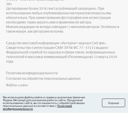
18+
Цитирование более 30 % текста публикаций запрещено. При
использовании любых опубликованных материалов гиперссылка
обязательна. При заимствовании фотографии или иллюстрации
необходимо также указать имя и фамилию её автора.
Мнение редакции не всегда совпадает с мнением авторов. Особенно в
таком жанре, как авторские колонки.
Средство массовой информации «Интернет-журнал Сиб.фм».
Свидетельство о регистрации СМИ ЭЛ № ФС 77 - 57211 выдано
Федеральной службой по надзору в сфере связи, информационных
технологий и массовых коммуникаций (Роскомнадзор) 11 марта 2014
года.
Политика конфиденциальности
Согласие на обработку персональных данных
Файлы cookie
Главный редактор Сиб.фм
Мы используем файлы cookie и сервисы аналитики (включая
Яндекс.Метрику) для улучшения работы сайта. Продолжая
Бобровников Виктор Евгеньевич
использование сайта, вы соглашаетесь с обработкой ваших
Хорошо
Учредитель ООО «Сиб.фм»
персональных данных в соответствии с
Политикой
конфиденциальности
.
E-mail редакции: fm@sib.fm
Телефон редакции: 8(800) 600-21-41