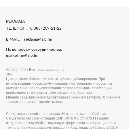
РЕКЛАМА
ТЕЛЕФОН: 8(383) 209-21-22
E-MAIL:
reklama@sib.fm
По вопросам сотрудничества:
marketing@sib.fm
© 2011—2026 Все права защищены.
18+
Цитирование более 30 % текста публикаций запрещено. При
использовании любых опубликованных материалов гиперссылка
обязательна. При заимствовании фотографии или иллюстрации
необходимо также указать имя и фамилию её автора.
Мнение редакции не всегда совпадает с мнением авторов. Особенно в
таком жанре, как авторские колонки.
Средство массовой информации «Интернет-журнал Сиб.фм».
Свидетельство о регистрации СМИ ЭЛ № ФС 77 - 57211 выдано
Федеральной службой по надзору в сфере связи, информационных
технологий и массовых коммуникаций (Роскомнадзор) 11 марта 2014