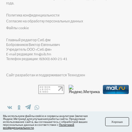
года.
Политика конфиденциальности
Согласие на обработку персональных данных
Файлы cookie
Главный редактор Сиб.фм
Бобровников Виктор Евгеньевич
Учредитель ООО «Сиб.фм»
E-mail редакции: fm@sib.fm
Телефон редакции: 8(800) 600-21-41
Сайт разработан и поддерживается Технодзен
в Яндекс.Дзен
Мы используем файлы cookie и сервисы аналитики (включая
Яндекс.Метрику) для улучшения работы сайта. Продолжая
использование сайта, вы соглашаетесь с обработкой ваших
Хорошо
персональных данных в соответствии с
Политикой
конфиденциальности
.