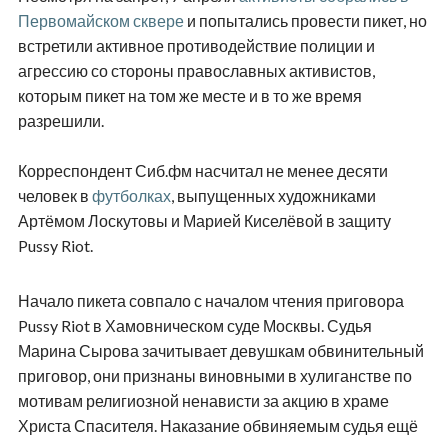
Первомайском сквере
и попытались провести пикет, но
встретили активное противодействие полиции и
агрессию со стороны православных активистов,
которым пикет на том же месте и в то же время
разрешили.
Корреспондент Сиб.фм насчитал не менее десяти
человек в
футболках
, выпущенных художниками
Артёмом Лоскутовы и Марией Киселёвой в защиту
Pussy Riot.
Начало пикета совпало с началом чтения приговора
Pussy Riot в Хамовническом суде Москвы. Судья
Марина Сырова зачитывает девушкам обвинительный
приговор, они признаны виновными в хулиганстве по
мотивам религиозной ненависти за акцию в храме
Христа Спасителя. Наказание обвиняемым судья ещё