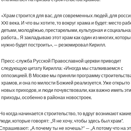
«Храм строится для вас, для современных людей, для росс
XXI века. И что вы хотите, то вокруг храма и будет: место раб
детьми, молодёжью, престарелыми, культурная и социальна
работа... Я закладываю этот храм как один из многих, котор
нужно будет построить», — резюмировал Кирилл.
Пресс-служба Русской Православной церкви приводит
следующую цитату Кирилла: «Иногда мы сталкиваемся с
оппозицией. В Москве мы приняли программу строительств
храмов, и она по милости Божией реализуется. Уже открыто
новых приходов, и люди почувствовали, как важно иметь эт
приходы, особенно в районах новостроек.
Но когда начинается строительство, то вдруг возникают каки
люди, которые говорят: „Я не хочу, чтобы здесь был храм“.
Спрашивают: „А почему ты не хочешь?“ — „А потому что на э