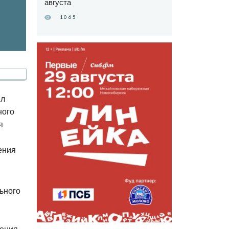
августа
1065
ил
ного
я
ения
ьного
шения