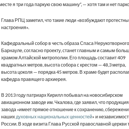
месте я три года паркую свою машину“, — хотя там и нет парк
Глава РПЦ заметил, что такие люди «возбуждают протестны
настроения».
Кафедральный собор в честь образа Спаса Нерукотворного
Барнауле, согласно проекту, станет главным и самым боль
храмом Алтайской митрополии. Его площадь составит 409
квадратных метров, высота собора с крестом — 48,3 метра,
высота цоколя — порядка 45 метров. В храме будет распола
кафедра правящего архиерея.
В 2013 году патриарх Кирилл побывал на новосибирском
авиационном заводе им. Чкалова, где заявил, что продукция
завода «имеет прямое отношение к сохранению, сбережен
наших
духовных национальных ценностей
» и независимост
России. В ходе визита Глава Русской православной церкви 