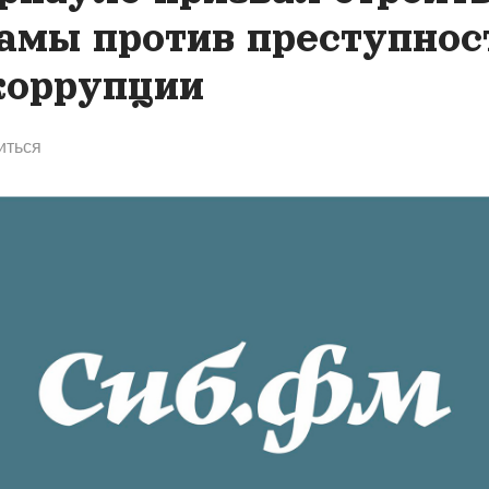
амы против преступнос
коррупции
иться