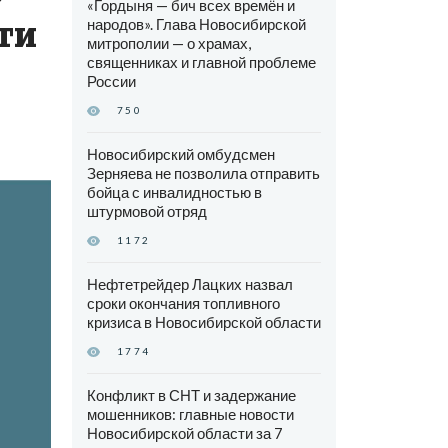
«Гордыня — бич всех времён и
ти
народов». Глава Новосибирской
митрополии — о храмах,
священниках и главной проблеме
России
750
Новосибирский омбудсмен
Зерняева не позволила отправить
бойца с инвалидностью в
штурмовой отряд
1172
Нефтетрейдер Лацких назвал
сроки окончания топливного
кризиса в Новосибирской области
1774
Конфликт в СНТ и задержание
мошенников: главные новости
Новосибирской области за 7