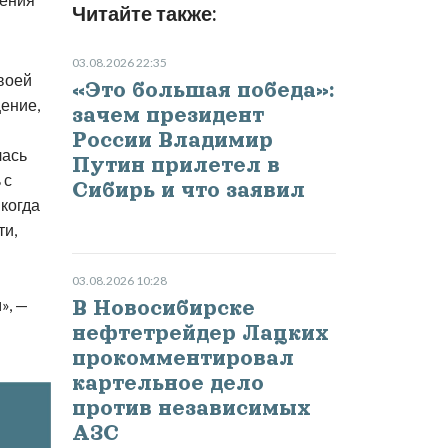
Читайте также:
03.08.2026 22:35
воей
«Это большая победа»:
щение,
зачем президент
России Владимир
лась
Путин прилетел в
 с
Сибирь и что заявил
когда
ти,
03.08.2026 10:28
», —
В Новосибирске
нефтетрейдер Лацких
прокомментировал
картельное дело
против независимых
АЗС