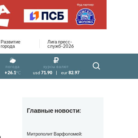
Развитие
Лига пресс-
города
служб-2026
погода
курсы валют
+26.1
°C
usd
71.90
|
eur
82.97
Главные новости:
ь
Митрополит Варфоломей: