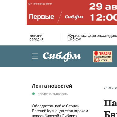
Бензин
Журналистские расследов
сегодня
Сиб.фм
82.76%
-1.2
Лента новостей
24.09.
предложить новость
Па
Обладатель кубка Стэнли
Евгений Кузнецов стал игроком
Ба
новосибирской «Сибири»