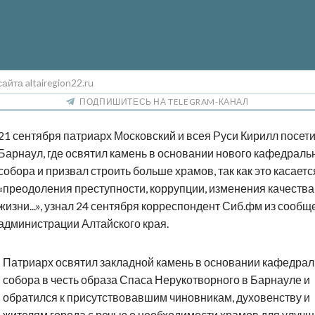
айта altairegion22.ru
ПОДПИШИТЕСЬ НА TELEGRAM-КАНАЛ
21 сентября патриарх Московский и всея Руси Кирилл посет
Барнаул, где освятил камень в основании нового кафедраль
собора и призвал строить больше храмов, так как это касаетс
«преодоления преступности, коррупции, изменения качества
жизни...», узнал 24 сентября корреспондент Сиб.фм из сообщ
администрации Алтайского края.
Патриарх освятил закладной камень в основании кафедрал
собора в честь образа Спаса Нерукотворного в Барнауле и
обратился к присутствовавшим чиновникам, духовенству и
жителям города с речью о необходимости храмов для улуч