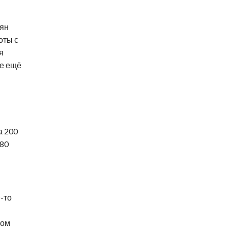
иян
оты с
я
ые ещё
а 200
 80
и
е-то
том