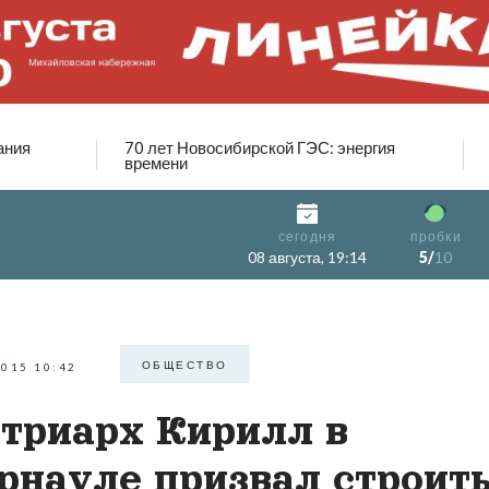
ания
70 лет Новосибирской ГЭС: энергия
времени
сегодня
пробки
08 августа, 19:14
5/
10
ОБЩЕСТВО
2015 10:42
триарх Кирилл в
рнауле призвал строит