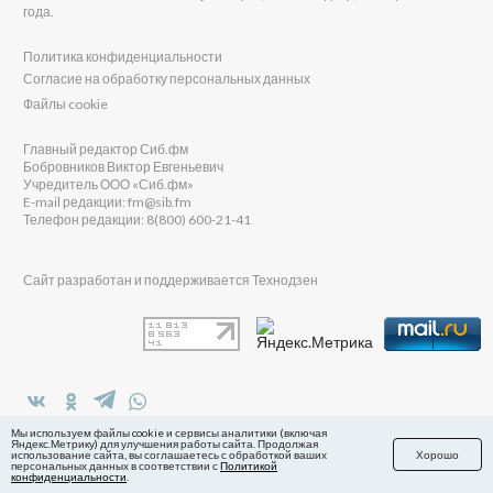
года.
Политика конфиденциальности
Согласие на обработку персональных данных
Файлы cookie
Главный редактор Сиб.фм
Бобровников Виктор Евгеньевич
Учредитель ООО «Сиб.фм»
E-mail редакции: fm@sib.fm
Телефон редакции: 8(800) 600-21-41
Сайт разработан и поддерживается Технодзен
в Яндекс.Дзен
Мы используем файлы cookie и сервисы аналитики (включая
Яндекс.Метрику) для улучшения работы сайта. Продолжая
использование сайта, вы соглашаетесь с обработкой ваших
Хорошо
персональных данных в соответствии с
Политикой
конфиденциальности
.