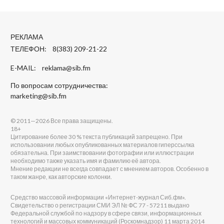
РЕКЛАМА
ТЕЛЕФОН: 8(383) 209-21-22
E-MAIL:
reklama@sib.fm
По вопросам сотрудничества:
marketing@sib.fm
© 2011—2026 Все права защищены.
18+
Цитирование более 30 % текста публикаций запрещено. При
использовании любых опубликованных материалов гиперссылка
обязательна. При заимствовании фотографии или иллюстрации
необходимо также указать имя и фамилию её автора.
Мнение редакции не всегда совпадает с мнением авторов. Особенно в
таком жанре, как авторские колонки.
Средство массовой информации «Интернет-журнал Сиб.фм».
Свидетельство о регистрации СМИ ЭЛ № ФС 77 - 57211 выдано
Федеральной службой по надзору в сфере связи, информационных
технологий и массовых коммуникаций (Роскомнадзор) 11 марта 2014