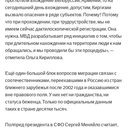
проглотили вхождение Белоруссии, Армении, то на
сегодняшний день вхождение, допустим, Киргизии
вызвало опасения в ряде субъектов. Почему? Потому
что при прохождении, при трудоустройстве, мы не
имеем сейчас дактилоскопической регистрации. Она
нужна. МВД разрабатывает ряд инициатив о том, чтобы
при длительном нахождении на территории люди к нам
обращались, и мы проводили бы эти процедуры», —
отметила Ольга Кириллова.
Ещё один большой блок вопросов миграции связан с
соотечественниками, переехавшими в Россию из стран
ближнего зарубежья после 2002 года и оказавшимися
вне правового поля. У них нет ни гражданства, ни
статуса беженца. Только по официальным данным
таких в стране десятки тысяч.
Полпред президента в СФО Сергей Меняйло считает,