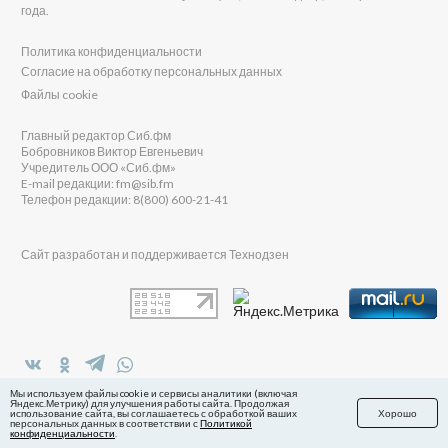
года.
Политика конфиденциальности
Согласие на обработку персональных данных
Файлы cookie
Главный редактор Сиб.фм
Бобровников Виктор Евгеньевич
Учредитель ООО «Сиб.фм»
E-mail редакции: fm@sib.fm
Телефон редакции: 8(800) 600-21-41
Сайт разработан и поддерживается Технодзен
в Яндекс.Дзен
Мы используем файлы cookie и сервисы аналитики (включая
Яндекс.Метрику) для улучшения работы сайта. Продолжая
использование сайта, вы соглашаетесь с обработкой ваших
Хорошо
персональных данных в соответствии с
Политикой
конфиденциальности
.