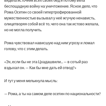
видела источник всех своих бед и потому вела
беспощадную войну на уничтожение. Ясное дело, что
Рома Осетин со своей гипертрофированной
мужественностью вызывал у неё жгучую ненависть,
олицетворяя собой всё то, чего она так истово желала,
но не могла получить.
Рома чувствовал нависшую над ним угрозу и ломал
голову, что с этим делать.
«Эх, если бы не эта Цхадашвили... — в сотый раз
вздыхал он. — Как бы мне дать ей отвод?»
И тут у меня мелькнула мысль:
— Рома, а ты на самом деле осетин по национальности?