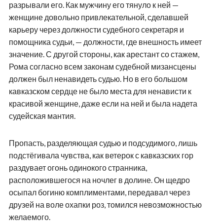
разрывали его. Как мужчину его тянуло к ней —
женщине довольно привлекательной, сделавшей
карьеру через должности судебного секретаря и
помощника судьи, — должности, где внешность имеет
значение. С другой стороны, как арестант со стажем,
Рома согласно всем законам судебной мизансцены
должен был ненавидеть судью. Но в его большом
кавказском сердце не было места для ненависти к
красивой женщине, даже если на ней и была надета
судейская мантия.
Пропасть, разделяющая судью и подсудимого, лишь
подстёгивала чувства, как ветерок с кавказских гор
раздувает огонь одинокого странника,
расположившегося на ночлег в долине. Он щедро
осыпал богиню комплиментами, передавал через
друзей на воле охапки роз, томился невозможностью
желаемого.