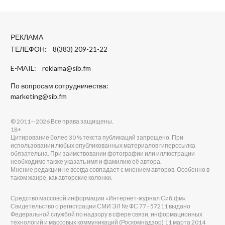
РЕКЛАМА
ТЕЛЕФОН: 8(383) 209-21-22
E-MAIL:
reklama@sib.fm
По вопросам сотрудничества:
marketing@sib.fm
© 2011—2026 Все права защищены.
18+
Цитирование более 30 % текста публикаций запрещено. При
использовании любых опубликованных материалов гиперссылка
обязательна. При заимствовании фотографии или иллюстрации
необходимо также указать имя и фамилию её автора.
Мнение редакции не всегда совпадает с мнением авторов. Особенно в
таком жанре, как авторские колонки.
Средство массовой информации «Интернет-журнал Сиб.фм».
Свидетельство о регистрации СМИ ЭЛ № ФС 77 - 57211 выдано
Федеральной службой по надзору в сфере связи, информационных
технологий и массовых коммуникаций (Роскомнадзор) 11 марта 2014