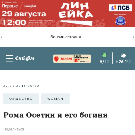
‹
›
Бензин сегодня
5/
10
+26.1
°C
82.76%
-1.2
27.09.2016 10:30
ОБЩЕСТВО
WOMAN
Рома Осетин и его богиня
Поделиться