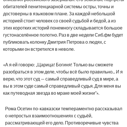
обитателей пенитенциарной системы остры, точны и
достоверны в языковом плане. За каждой небольшой
историей стоит человек со своей судьбой и бедой, а из
этих коротких историй понемногу складывается большое
густонаселённое полотно. Раз в две недели Сиб.фм будет
публиковать колонку Дмитрия Петрова о людях, с
которыми он встретился в неволе.
«А я ей говорю: „Царица! Богиня! Только вы сможете
разобраться в этом деле, чтобы всё было правильно... И я
верю, что этот суд — самый справедливый суд в мире, а
вы в этом суде самый справедливый судья. Для меня вы
как путеводная звезда во мраке моей жизни“».
Рома Осетин по-кавказски темпераментно рассказывал
о непростых взаимоотношениях с судьёй,
рассматривающей его дело. Противоречивые чувства