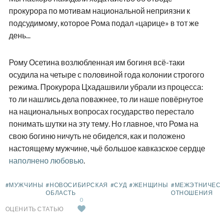
прокурора по мотивам национальной неприязни к
подсудимому, которое Рома подал «царице» в тот же
день...
Рому Осетина возлюбленная им богиня всё-таки
осудила на четыре с половиной года колонии строгого
режима. Прокурора Цхадашвили убрали из процесса:
то ли нашлись дела поважнее, то ли наше повёрнутое
на национальных вопросах государство перестало
понимать шутки на эту тему. Но главное, что Рома на
свою богиню ничуть не обиделся, как и положено
настоящему мужчине, чьё большое кавказское сердце
наполнено любовью
.
#МУЖЧИНЫ
#НОВОСИБИРСКАЯ
#СУД
#ЖЕНЩИНЫ
#МЕЖЭТНИЧЕ
ОБЛАСТЬ
ОТНОШЕНИЯ
0
ОЦЕНИТЬ СТАТЬЮ