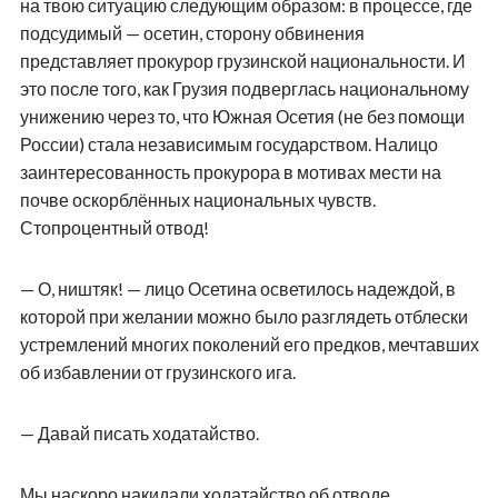
на твою ситуацию следующим образом: в процессе, где
подсудимый — осетин, сторону обвинения
представляет прокурор грузинской национальности. И
это после того, как Грузия подверглась национальному
унижению через то, что Южная Осетия (не без помощи
России) стала независимым государством. Налицо
заинтересованность прокурора в мотивах мести на
почве оскорблённых национальных чувств.
Стопроцентный отвод!
— О, ништяк! — лицо Осетина осветилось надеждой, в
которой при желании можно было разглядеть отблески
устремлений многих поколений его предков, мечтавших
об избавлении от грузинского ига.
— Давай писать ходатайство.
Мы наскоро накидали ходатайство об отводе