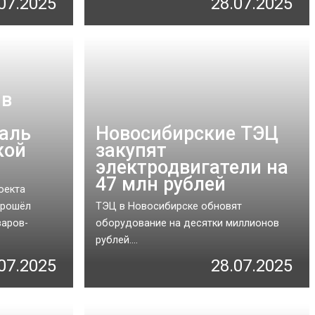
07.2025
28.07.2025
 в
аль
Новосибирские ТЭЦ
кой
закупят
электродвигатели на
47 млн рублей
оекта
прошёл
ТЭЦ в Новосибирске обновят
варов-
оборудование на десятки миллионов
рублей....
07.2025
28.07.2025