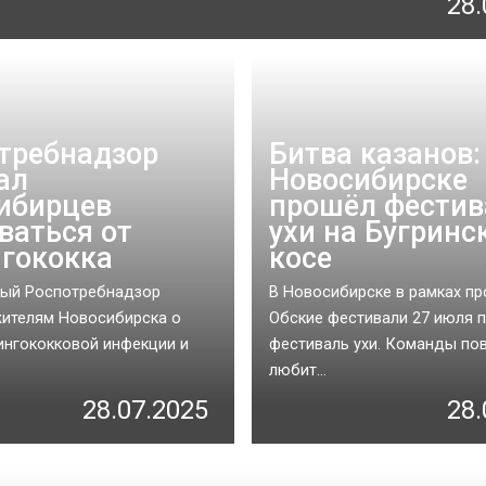
28.
требнадзор
Битва казанов:
ал
Новосибирске
ибирцев
прошёл фестив
ваться от
ухи на Бугринс
гококка
косе
ный Роспотребнадзор
В Новосибирске в рамках пр
ителям Новосибирска о
Обские фестивали 27 июля 
ингококковой инфекции и
фестиваль ухи. Команды по
любит...
28.07.2025
28.