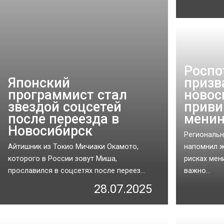
Роспо
Японский
призв
программист стал
новос
звездой соцсетей
приви
после переезда в
менин
Новосибирcк
Региональ
Айтишник из Токио Мичиаки Окамото,
напомнил ж
которого в России зовут Миша,
рисках мен
прославился в соцсетях после переез...
важно...
28.07.2025