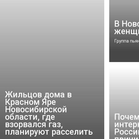
В Нов
женщи
Группа пья
Жильцов дома в
Красном Яре
Новосибирской
области, где
Почем
взорвался газ,
интер
планируют расселить
Росси