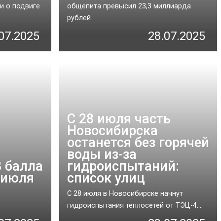
и о подвиге
общепита превысил 23,3 миллиарда
рублей....
07.2025
28.07.2025
С 28 июля часть
Новосибирска
останется без горячей
воды из-за
3 балла
гидроиспытаний:
8 июля
список улиц
С 28 июля в Новосибирске начнут
гидроиспытания теплосетей от ТЭЦ-4....