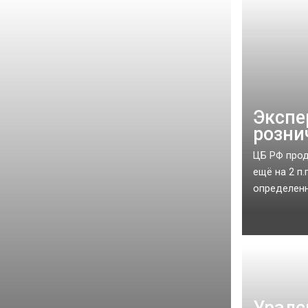
Экспе
розни
ЦБ РФ прод
ещё на 2 п
определенн
Уралс