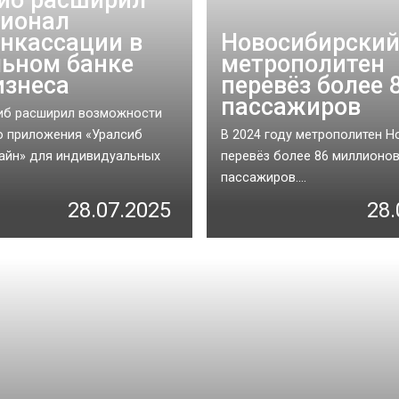
ионал
нкассации в
Новосибирски
ьном банке
метрополитен
изнеса
перевёз более 
пассажиров
иб расширил возможности
 приложения «Уралсиб
В 2024 году метрополитен 
айн» для индивидуальных
перевёз более 86 миллионо
пассажиров....
28.07.2025
28.