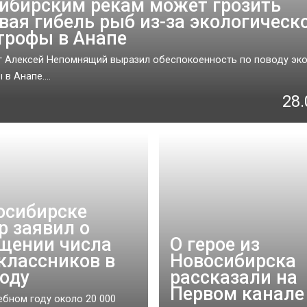
ибирским рекам может грозить
вая гибель рыб из-за экологическ
трофы в Анапе
 Алексей Непомнящий выразил обеспокоенность по поводу эк
в Анапе....
28.
осибирске
р заявил о
щении числа
О герое из
классников в
Новосибирска
году
рассказали на
Первом канале
ебном году около 20 000