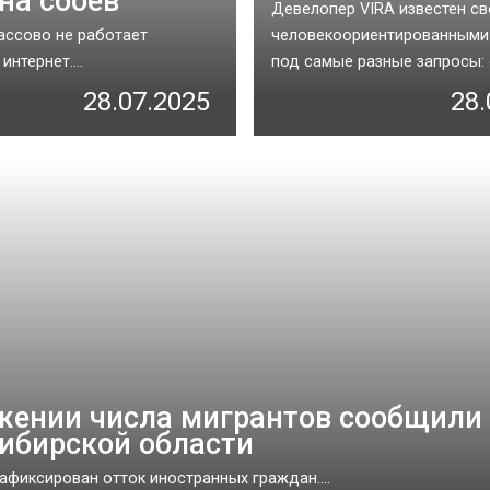
на сбоев
Девелопер VIRA известен св
ассово не работает
человекоориентированными
нтернет....
под самые разные запросы: о
28.07.2025
28.
жении числа мигрантов сообщили
ибирской области
зафиксирован отток иностранных граждан....