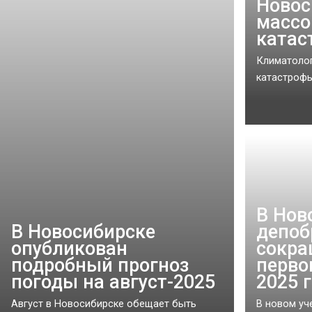
Новос
массо
катас
Климатолог
катастрофы 
В Нов
В Новосибирске
депоб
опубликован
сокра
подробный прогноз
перво
погоды на август-2025
2025 
Август в Новосибирске обещает быть
В новом уч