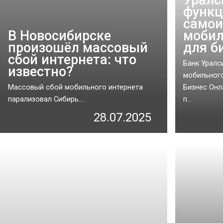
функц
самои
В Новосибирске
мобил
произошёл массовый
для б
сбой интернета: что
Банк Уралс
известно?
мобильного
Массовый сбой мобильного интернета
Бизнес Онл
парализовал Сибирь....
п...
28.07.2025