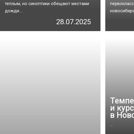
теплым, но синоптики обещают местами
первокласс
дожди....
новосибирс
28.07.2025
Темпе
и кур
в Нов
...