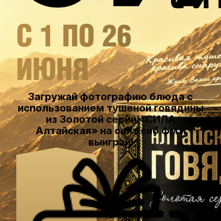
С 1 ПО 26
ИЮНЯ
Загружай фотографию блюда с
использованием тушеной говядины
из Золотой серии «СИЛА
Алтайская» на сайт сиб.фм и
выиграй!