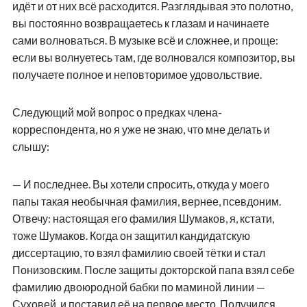
идёт и от них всё расходится. Разглядывая это полотно,
вы постоянно возвращаетесь к глазам и начинаете
сами волноваться. В музыке всё и сложнее, и проще:
если вы волнуетесь там, где волновался композитор, вы
получаете полное и неповторимое удовольствие.
Следующий мой вопрос о предках члена-
корреспондента, но я уже не знаю, что мне делать и
слышу:
— И последнее. Вы хотели спросить, откуда у моего
папы такая необычная фамилия, вернее, псевдоним.
Отвечу: настоящая его фамилия Шумаков, я, кстати,
тоже Шумаков. Когда он защитил кандидатскую
диссертацию, то взял фамилию своей тётки и стал
Понизовским. После защиты докторской папа взял себе
фамилию двоюродной бабки по маминой линии —
Суховей, и поставил её на первое место. Получился