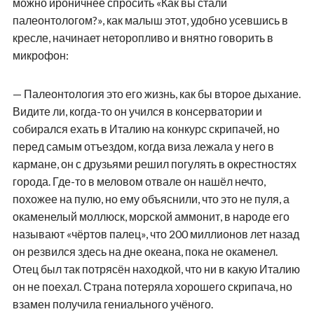
можно ироничнее спросить «Как вы стали
палеонтологом?», как малыш этот, удобно усевшись в
кресле, начинает неторопливо и внятно говорить в
микрофон:
— Палеонтология это его жизнь, как бы второе дыхание.
Видите ли, когда-то он учился в консерватории и
собирался ехать в Италию на конкурс скрипачей, но
перед самым отъездом, когда виза лежала у него в
кармане, он с друзьями решил погулять в окрестностях
города. Где-то в меловом отвале он нашёл нечто,
похожее на пулю, но ему объяснили, что это не пуля, а
окаменелый моллюск, морской аммонит, в народе его
называют «чёртов палец», что 200 миллионов лет назад
он резвился здесь на дне океана, пока не окаменел.
Отец был так потрясён находкой, что ни в какую Италию
он не поехал. Страна потеряла хорошего скрипача, но
взамен получила гениального учёного.