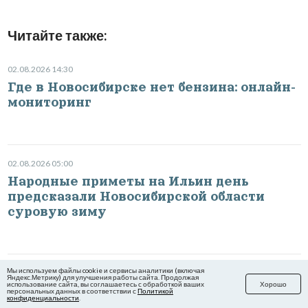
Читайте также:
02.08.2026 14:30
Где в Новосибирске нет бензина: онлайн-
мониторинг
02.08.2026 05:00
Народные приметы на Ильин день
предсказали Новосибирской области
суровую зиму
Мы используем файлы cookie и сервисы аналитики (включая
03.08.2026 22:35
Яндекс.Метрику) для улучшения работы сайта. Продолжая
использование сайта, вы соглашаетесь с обработкой ваших
Хорошо
«Это большая победа»: зачем президент
персональных данных в соответствии с
Политикой
конфиденциальности
.
России Владимир Путин прилетел в