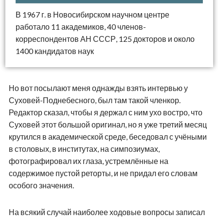
В 1967 г. в Новосибирском научном центре
работало 11 академиков, 40 членов-
корреспондентов АН СССР,
125 докторов
и около
1400 кандидатов наук
Но вот посылают меня однажды взять интервью у
Суховей-Поднебесного,
был там такой членкор.
Редактор сказал, чтобы я держал с ним ухо востро, что
Суховей этот большой оригинал, но я уже третий месяц
крутился в академической среде, беседовал с учёными
в столовых, в институтах, на симпозиумах,
фотографировал их глаза, устремлённые на
содержимое пустой реторты, и не придал его словам
особого значения.
На всякий случай наиболее ходовые вопросы записал