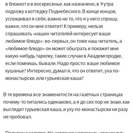
в блокнот и в воскресенье, как назначено, в 9 утра
подхожу к коттеджу Поднебесного. В конце концов,
успокаивал я себя, важно не то, что я у него спрошу,
важно, что он мне ответит! К примеру, нельзя
спрашивать «наших читателей интересует ваше
любимое блюдо»:
во-первых,
он тоже наш читатель, а
«любимое блюдо» он может обыграть и покажет мне
какую-нибудь тарелку, такие случаи в Академгородке,
если помнишь, бывали. Надо просто: ваше любимое
кушанье? Интересно, думал я, что он ответит, уха по-
монастырски, или гурьевская каша?
В те времена все знаменитости на газетных страницах
почему-то питались одинаково, а я до сих пор не знаю, как
выглядит гурьевская каша, и уху по-монастырски ни разу
не пробовал.
Подхожу к калитке. На картонке написано: «звонок тут».