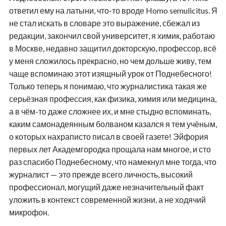
ответил ему на латыни, что-то вроде Homo semulicitus. Я
не стал искать в словаре это выражение, сбежал из
редакции, закончил свой университет, я химик, работаю
в Москве, недавно защитил докторскую, профессор, всё
у меня сложилось прекрасно, но чем дольше живу, тем
чаще вспоминаю этот изящный урок от Поднебесного!
Только теперь я понимаю, что журналистика такая же
серьёзная профессия, как физика, химия или медицина,
а в чём-то даже сложнее их, и мне стыдно вспоминать,
каким самонадеянным болваном казался я тем учёным,
о которых нахраписто писал в своей газете! Эйфория
первых лет Академгородка прощала нам многое, и сто
раз спасибо Поднебесному, что намекнул мне тогда, что
журналист — это прежде всего личность, высокий
профессионал, могущий даже незначительный факт
уложить в контекст современной жизни, а не ходячий
микрофон.