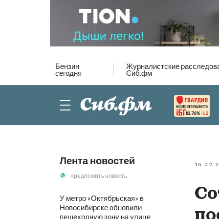
Бензин
Журналистские расследов
сегодня
Сиб.фм
82.76%
-1.2
Лента новостей
16.02.
предложить новость
Со
У метро «Октябрьская» в
Новосибирске обновили
по
пешеходную зону на улице