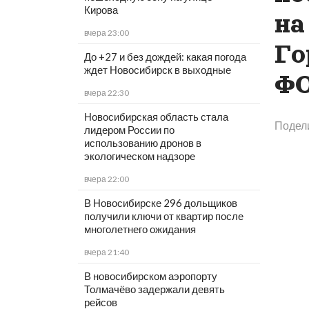
Кирова
на
вчера 23:00
Го
До +27 и без дождей: какая погода
ждет Новосибирск в выходные
Ф
вчера 22:30
Новосибирская область стала
Подели
лидером России по
использованию дронов в
экологическом надзоре
вчера 22:00
В Новосибирске 296 дольщиков
получили ключи от квартир после
многолетнего ожидания
вчера 21:40
В новосибирском аэропорту
Толмачёво задержали девять
рейсов