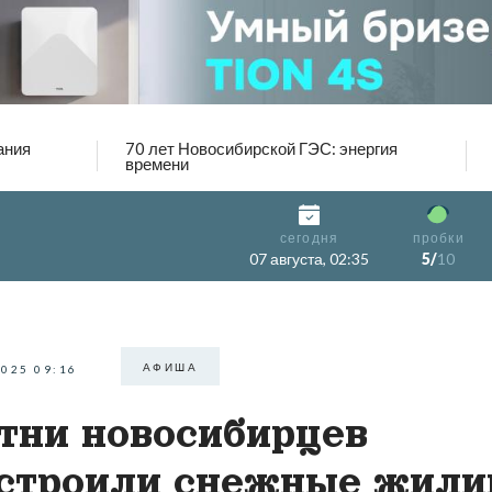
ания
70 лет Новосибирской ГЭС: энергия
времени
сегодня
пробки
07 августа, 02:35
5/
10
АФИША
2025 09:16
тни новосибирцев
строили снежные жил