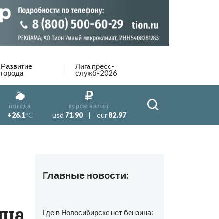
Развитие
Лига пресс-
города
служб-2026
погода
курсы валют
+26.1
°C
usd
71.90
|
eur
82.97
Главные новости:
ища
Где в Новосибирске нет бензина: