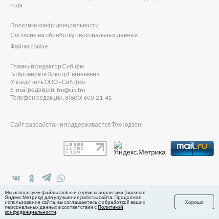
года.
Политика конфиденциальности
Согласие на обработку персональных данных
Файлы cookie
Главный редактор Сиб.фм
Бобровников Виктор Евгеньевич
Учредитель ООО «Сиб.фм»
E-mail редакции: fm@sib.fm
Телефон редакции: 8(800) 600-21-41
Сайт разработан и поддерживается Технодзен
в Яндекс.Дзен
Мы используем файлы cookie и сервисы аналитики (включая
Яндекс.Метрику) для улучшения работы сайта. Продолжая
использование сайта, вы соглашаетесь с обработкой ваших
Хорошо
персональных данных в соответствии с
Политикой
конфиденциальности
.