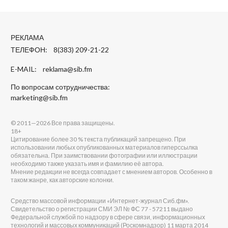
РЕКЛАМА
ТЕЛЕФОН: 8(383) 209-21-22
E-MAIL:
reklama@sib.fm
По вопросам сотрудничества:
marketing@sib.fm
© 2011—2026 Все права защищены.
18+
Цитирование более 30 % текста публикаций запрещено. При
использовании любых опубликованных материалов гиперссылка
обязательна. При заимствовании фотографии или иллюстрации
необходимо также указать имя и фамилию её автора.
Мнение редакции не всегда совпадает с мнением авторов. Особенно в
таком жанре, как авторские колонки.
Средство массовой информации «Интернет-журнал Сиб.фм».
Свидетельство о регистрации СМИ ЭЛ № ФС 77 - 57211 выдано
Федеральной службой по надзору в сфере связи, информационных
технологий и массовых коммуникаций (Роскомнадзор) 11 марта 2014