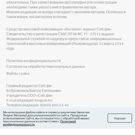
обязательна. При заимствовании фотографии или иллюстрации
необходимо также указать имя и фамилию её автора.
Мнение редакции не всегда совпадает с мнением авторов. Особенно в
таком жанре, как авторские колонки.
Средство массовой информации «Интернет-журнал Сиб.фм».
Свидетельство о регистрации СМИ ЭЛ № ФС 77 - 57211 выдано
Федеральной службой по надзору в сфере связи, информационных
технологий и массовых коммуникаций (Роскомнадзор) 11 марта 2014
года.
Политика конфиденциальности
Согласие на обработку персональных данных
Файлы cookie
Главный редактор Сиб.фм
Бобровников Виктор Евгеньевич
Учредитель ООО «Сиб.фм»
E-mail редакции: fm@sib.fm
Телефон редакции: 8(800) 600-21-41
Мы используем файлы cookie и сервисы аналитики (включая
Яндекс.Метрику) для улучшения работы сайта. Продолжая
использование сайта, вы соглашаетесь с обработкой ваших
Хорошо
персональных данных в соответствии с
Политикой
Сайт разработан и поддерживается Технодзен
конфиденциальности
.