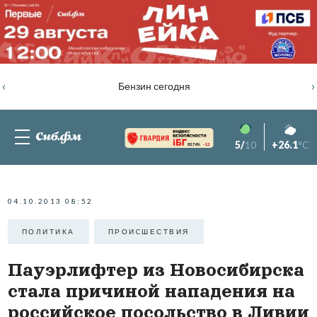
‹
›
Бензин сегодня
5/
10
+26.1
°C
82.76%
-1.2
04.10.2013 08:52
ПОЛИТИКА
ПРОИCШЕСТВИЯ
Пауэрлифтер из Новосибирска
стала причиной нападения на
российское посольство в Ливии