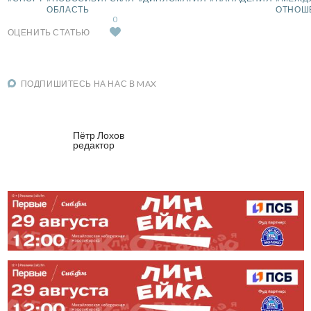
ОБЛАСТЬ
ОТНОШ
0
ОЦЕНИТЬ СТАТЬЮ
ПОДПИШИТЕСЬ НА НАС В MAX
Пётр Лохов
редактор