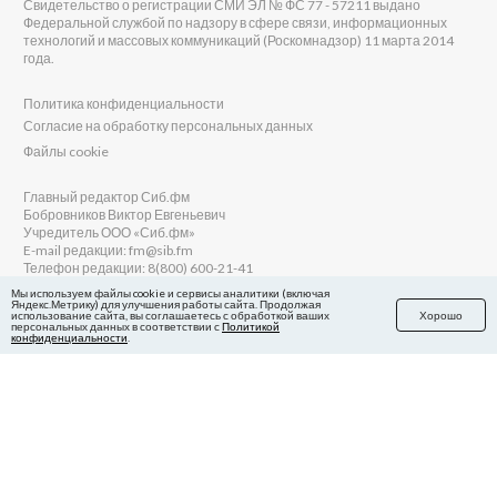
Свидетельство о регистрации СМИ ЭЛ № ФС 77 - 57211 выдано
Федеральной службой по надзору в сфере связи, информационных
технологий и массовых коммуникаций (Роскомнадзор) 11 марта 2014
года.
Политика конфиденциальности
Согласие на обработку персональных данных
Файлы cookie
Главный редактор Сиб.фм
Бобровников Виктор Евгеньевич
Учредитель ООО «Сиб.фм»
E-mail редакции: fm@sib.fm
Телефон редакции: 8(800) 600-21-41
Мы используем файлы cookie и сервисы аналитики (включая
Яндекс.Метрику) для улучшения работы сайта. Продолжая
использование сайта, вы соглашаетесь с обработкой ваших
Хорошо
персональных данных в соответствии с
Политикой
Сайт разработан и поддерживается Технодзен
конфиденциальности
.
в Яндекс.Дзен