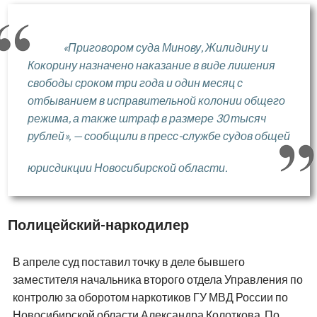
«Приговором суда Минову, Жилидину и
Кокорину назначено наказание в виде лишения
свободы сроком три года и один месяц с
отбыванием в исправительной колонии общего
режима, а также штраф в размере 30 тысяч
рублей», — сообщили в пресс-службе судов общей
юрисдикции Новосибирской области.
Полицейский-наркодилер
В апреле суд поставил точку в деле бывшего
заместителя начальника второго отдела Управления по
контролю за оборотом наркотиков ГУ МВД России по
Новосибирской области Александра Колоткова. По