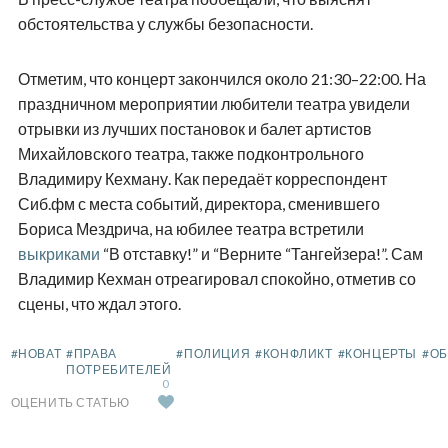
обстоятельства у службы безопасности.
Отметим, что концерт закончился около 21:30–22:00. На
праздничном мероприятии любители театра увидели
отрывки из лучших постановок и балет артистов
Михайловского театра, также подконтрольного
Владимиру Кехману. Как передаёт корреспондент
Сиб.фм с места событий, директора, сменившего
Бориса Мездрича, на юбилее театра встретили
выкриками
“В отставку!” и “Верните “Тангейзера!”. Сам
Владимир Кехман отреагировал спокойно, отметив со
сцены, что ждал этого.
#НОВАТ
#ПРАВА
#ПОЛИЦИЯ
#КОНФЛИКТ
#КОНЦЕРТЫ
#О
ПОТРЕБИТЕЛЕЙ
0
ОЦЕНИТЬ СТАТЬЮ