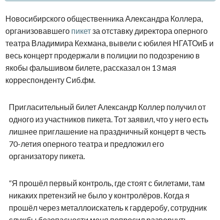
Новосибирского общественника Александра Коллера,
организовавшего
пикет
за отставку директора оперного
театра Владимира Кехмана, вывели с юбилея НГАТОиБ и
весь концерт продержали в полиции по подозрению в
якобы фальшивом билете, рассказал он 13 мая
корреспонденту Сиб.фм.
Пригласительный билет Александр Коллер получил от
одного из участников пикета. Тот заявил, что у него есть
лишнее приглашение на праздничный концерт в честь
70-летия оперного театра и предложил его
организатору пикета.
“Я прошёл первый контроль, где стоят с билетами, там
никаких претензий не было у контролёров. Когда я
прошёл через металлоискатель к гардеробу, сотрудник
службы безопасности меня попросил развернуть