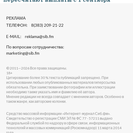
РЕКЛАМА
ТЕЛЕФОН: 8(383) 209-21-22
E-MAIL:
reklama@sib.fm
По вопросам сотрудничества:
marketing@sib.fm
© 2011—2026 Все права защищены.
18+
Цитирование более 30 % текста публикаций запрещено. При
использовании любых опубликованных материалов гиперссылка
обязательна. При заимствовании фотографии или иллюстрации
необходимо также указать имя и фамилию её автора.
Мнение редакции не всегда совпадает с мнением авторов. Особенно в
таком жанре, как авторские колонки.
Средство массовой информации «Интернет-журнал Сиб.фм».
Свидетельство о регистрации СМИ ЭЛ № ФС 77 - 57211 выдано
Федеральной службой по надзору в сфере связи, информационных
технологий и массовых коммуникаций (Роскомнадзор) 11 марта 2014
года.