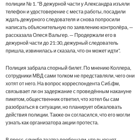
полиции № 1. “В дежурной части у Александра изъяли
телефон и удостоверение с места работы, посадили
ждать дежурного следователя и снова попросили
написать объяснительную по заявлению контролёра, —
рассказала Олеся Вальгер. — Продержали его в
дежурной части до 21:30, дежурный следователь
пришла, извинилась и сказала, что он может идти”.
Полиция забрала спорный билет. По мнению Коллера,
сотрудники МВД сами толком не представляли, чего они
хотят от него. На вопрос корреспондента Сиб.фм,
связывает ли он задержание с проведённым накануне
пикетом, общественник ответил, что хотел бы сам
разобраться в ситуации, но планирует обжаловать
действия полиции. Также он согласился, что его могли
узнать как организатора акции протеста.
В пресс-службе театра пообещали, что выяснят