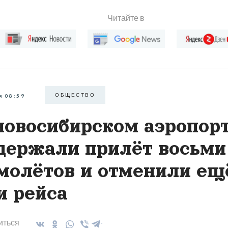
Читайте в
ОБЩЕСТВО
я 08:59
новосибирском аэропор
держали прилёт восьми
молётов и отменили ещ
и рейса
иться