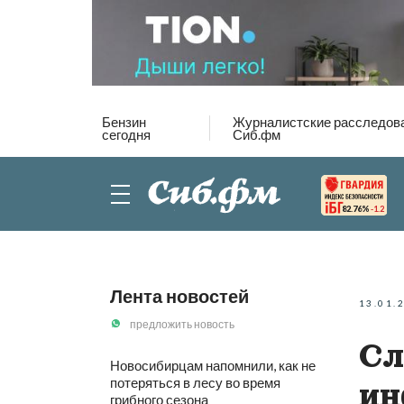
Бензин
Журналистские расследов
сегодня
Сиб.фм
82.76%
-1.2
Лента новостей
13.01.
предложить новость
Сл
Новосибирцам напомнили, как не
потеряться в лесу во время
ин
грибного сезона