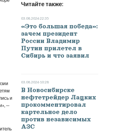
Читайте также:
03.08.2026 22:35
«Это большая победа»:
зачем президент
России Владимир
Путин прилетел в
Сибирь и что заявил
03.08.2026 10:28
изии
В Новосибирске
детям
нефтетрейдер Лацких
лись и
прокомментировал
и», —
картельное дело
против независимых
АЗС
итель