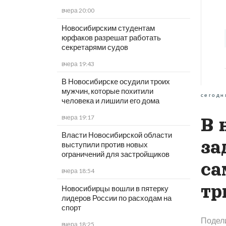
вчера 20:00
Новосибирским студентам
юрфаков разрешат работать
секретарями судов
вчера 19:43
В Новосибирске осудили троих
мужчин, которые похитили
сегодн
человека и лишили его дома
вчера 19:17
В 
Власти Новосибирской области
за
выступили против новых
ограничений для застройщиков
са
вчера 18:54
тр
Новосибирцы вошли в пятерку
лидеров России по расходам на
спорт
Подел
вчера 18:25