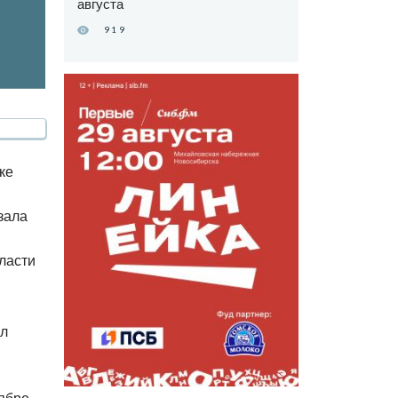
августа
919
ке
зала
ласти
ал
тябре