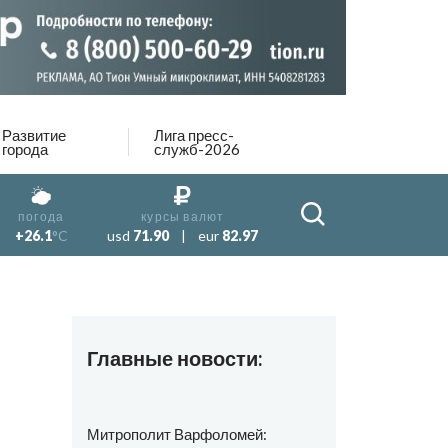
Развитие
Лига пресс-
города
служб-2026
погода
курсы валют
+26.1
°C
usd
71.90
|
eur
82.97
Главные новости:
Митрополит Варфоломей: