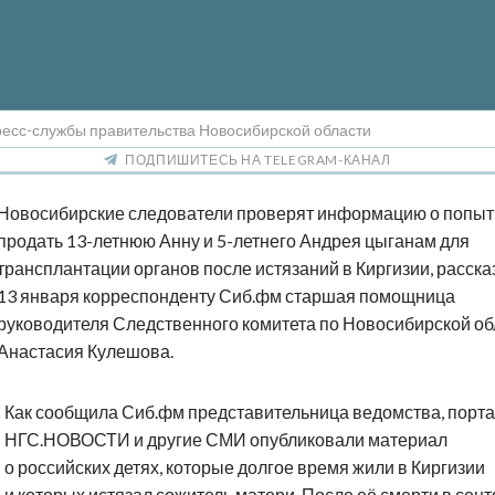
ресс-службы правительства Новосибирской области
ПОДПИШИТЕСЬ НА TELEGRAM-КАНАЛ
Новосибирские следователи проверят информацию о попыт
продать 13-летнюю Анну и 5-летнего Андрея цыганам для
трансплантации органов после истязаний в Киргизии, расска
13 января корреспонденту Сиб.фм старшая помощница
руководителя Следственного комитета по Новосибирской об
Анастасия Кулешова.
Как сообщила Сиб.фм представительница ведомства, порт
НГС.НОВОСТИ и другие СМИ опубликовали материал
о российских детях, которые долгое время жили в Киргизии
и которых истязал сожитель матери. После её смерти в сен