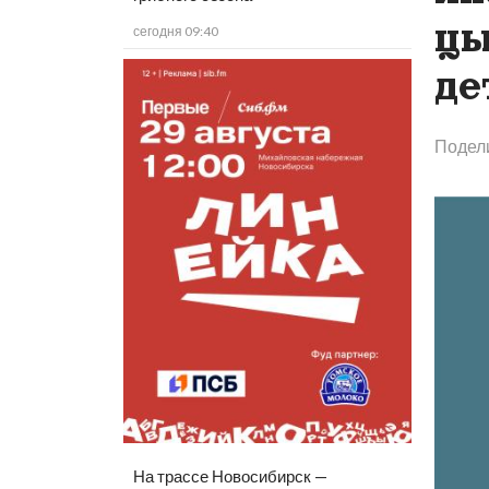
цы
сегодня 09:40
де
Подел
На трассе Новосибирск —