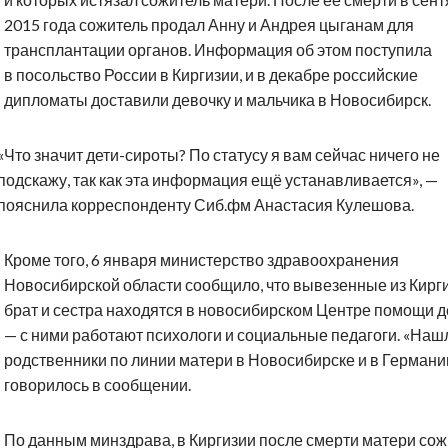
2015 года сожитель продал Анну и Андрея цыганам для
трансплантации органов. Информация об этом поступила
в посольство России в Киргизии, и в декабре российские
дипломаты доставили девочку и мальчика в Новосибирск.
«Что значит дети-сироты? По статусу я вам сейчас ничего не
подскажу, так как эта информация ещё устанавливается», —
пояснила корреспонденту Сиб.фм Анастасия Кулешова.
Кроме того, 6 января министерство здравоохранения
Новосибирской области сообщило, что вывезенные из Кирг
брат и сестра находятся в новосибирском Центре помощи 
— с ними работают психологи и социальные педагоги. «Наш
родственники по линии матери в Новосибирске и в Германи
говорилось в сообщении.
По данным минздрава, в Киргизии после смерти матери сож