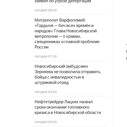
заявил об угрозе депортации
сегодня 08:00
Митрополит Варфоломей:
«Гордыня — бич всех времён и
народов». Глава Новосибирской
митрополии — о храмах,
священниках и главной проблеме
России
сегодня 07:00
Новосибирский омбудсмен
Зерняева не позволила отправить
бойца с инвалидностью в
штурмовой отряд
сегодня 04:30
Нефтетрейдер Лацких назвал
сроки окончания топливного
кризиса в Новосибирской области
сегодня 04:00