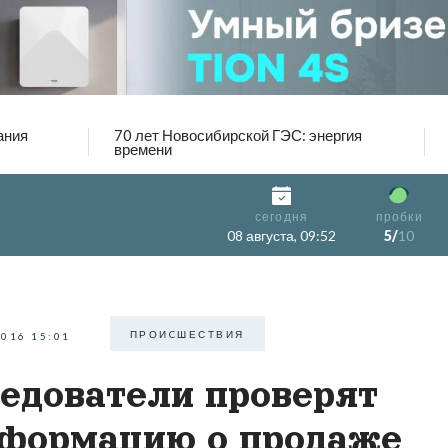
ания
70 лет Новосибирской ГЭС: энергия
времени
сегодня
пробки
08 августа, 09:52
5/
10
ПРОИCШЕСТВИЯ
2016 15:01
едователи проверят
формацию о продаже