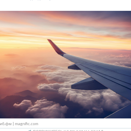
иб.фм | magnific.com