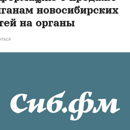
ганам новосибирских
тей на органы
иться