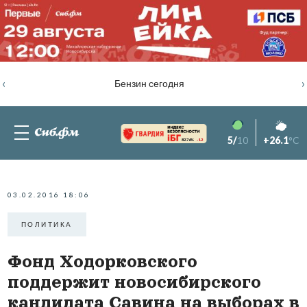
‹
›
Бензин сегодня
5/
10
+26.1
°C
82.76%
-1.2
03.02.2016 18:06
ПОЛИТИКА
Фонд Ходорковского
поддержит новосибирского
кандидата Савина на выборах в