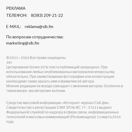
РЕКЛАМА
ТЕЛЕФОН: 8(383) 209-21-22
E-MAIL:
reklama@sib.fm
По вопросам сотрудничества:
marketing@sib.fm
© 2011—2026 Все права защищены.
18+
Цитирование более 30 % текста публикаций запрещено. При
использовании любых опубликованных материалов гиперссылка
обязательна. При заимствовании фотографии или иллюстрации
необходимо также указать имя и фамилию её автора.
Мнение редакции не всегда совпадает с мнением авторов. Особенно в
таком жанре, как авторские колонки.
Средство массовой информации «Интернет-журнал Сиб.фм».
Свидетельство о регистрации СМИ ЭЛ № ФС 77 - 57211 выдано
Федеральной службой по надзору в сфере связи, информационных
технологий и массовых коммуникаций (Роскомнадзор) 11 марта 2014
года.