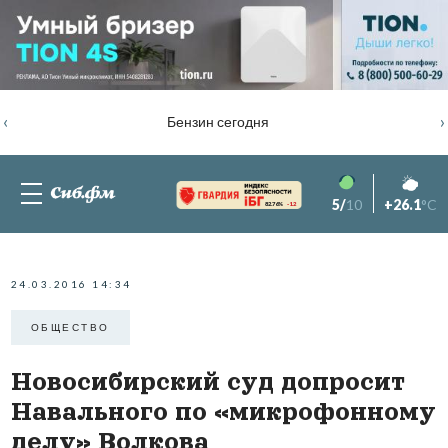
‹
›
Бензин сегодня
5/
10
+26.1
°C
82.76%
-1.2
24.03.2016 14:34
ОБЩЕСТВО
Новосибирский суд допросит
Навального по «микрофонному
делу» Волкова