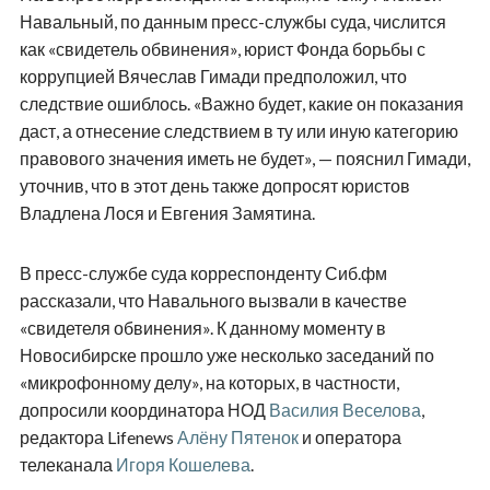
Навальный, по данным пресс-службы суда, числится
как «свидетель обвинения», юрист Фонда борьбы с
коррупцией Вячеслав Гимади предположил, что
следствие ошиблось. «Важно будет, какие он показания
даст, а отнесение следствием в ту или иную категорию
правового значения иметь не будет», — пояснил Гимади,
уточнив, что в этот день также допросят юристов
Владлена Лося и Евгения Замятина.
В пресс-службе суда корреспонденту Сиб.фм
рассказали, что Навального вызвали в качестве
«свидетеля обвинения». К данному моменту в
Новосибирске прошло уже несколько заседаний по
«микрофонному делу», на которых, в частности,
допросили координатора НОД
Василия Веселова
,
редактора Lifenews
Алёну Пятенок
и оператора
телеканала
Игоря Кошелева
.