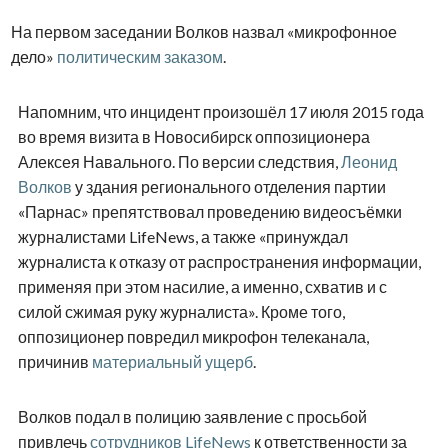
На первом заседании Волков назвал «микрофонное
дело»
политическим заказом
.
Напомним, что инцидент произошёл 17 июля 2015 года
во время визита в Новосибирск оппозиционера
Алексея Навального. По версии следствия,
Леонид
Волков
у здания регионального отделения партии
«Парнас» препятствовал проведению видеосъёмки
журналистами LifeNews, а также «принуждал
журналиста к отказу от распространения информации,
применяя при этом насилие, а именно, схватив и с
силой сжимая руку журналиста». Кроме того,
оппозиционер повредил микрофон телеканала,
причинив
материальный ущерб
.
Волков подал в полицию заявление с просьбой
привлечь
сотрудников LifeNews
к ответственности за