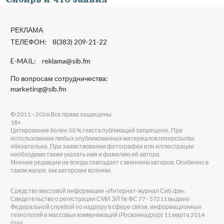
РЕКЛАМА
ТЕЛЕФОН: 8(383) 209-21-22
E-MAIL:
reklama@sib.fm
По вопросам сотрудничества:
marketing@sib.fm
© 2011—2026 Все права защищены.
18+
Цитирование более 30 % текста публикаций запрещено. При
использовании любых опубликованных материалов гиперссылка
обязательна. При заимствовании фотографии или иллюстрации
необходимо также указать имя и фамилию её автора.
Мнение редакции не всегда совпадает с мнением авторов. Особенно в
таком жанре, как авторские колонки.
Средство массовой информации «Интернет-журнал Сиб.фм».
Свидетельство о регистрации СМИ ЭЛ № ФС 77 - 57211 выдано
Федеральной службой по надзору в сфере связи, информационных
технологий и массовых коммуникаций (Роскомнадзор) 11 марта 2014
года.