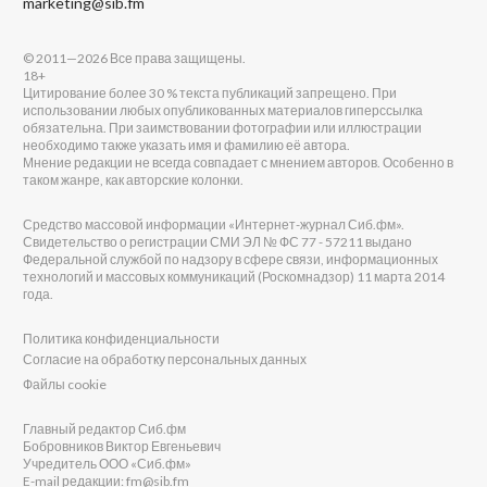
marketing@sib.fm
© 2011—2026 Все права защищены.
18+
Цитирование более 30 % текста публикаций запрещено. При
использовании любых опубликованных материалов гиперссылка
обязательна. При заимствовании фотографии или иллюстрации
необходимо также указать имя и фамилию её автора.
Мнение редакции не всегда совпадает с мнением авторов. Особенно в
таком жанре, как авторские колонки.
Средство массовой информации «Интернет-журнал Сиб.фм».
Свидетельство о регистрации СМИ ЭЛ № ФС 77 - 57211 выдано
Федеральной службой по надзору в сфере связи, информационных
технологий и массовых коммуникаций (Роскомнадзор) 11 марта 2014
года.
Политика конфиденциальности
Согласие на обработку персональных данных
Файлы cookie
Главный редактор Сиб.фм
Бобровников Виктор Евгеньевич
Учредитель ООО «Сиб.фм»
E-mail редакции: fm@sib.fm