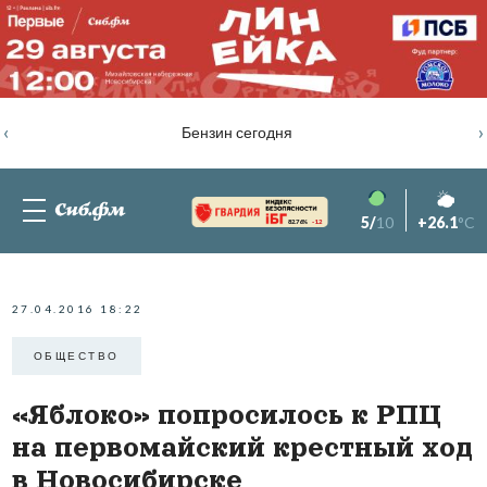
‹
›
Бензин сегодня
5/
10
+26.1
°C
82.76%
-1.2
27.04.2016 18:22
ОБЩЕСТВО
«Яблоко» попросилось к РПЦ
на первомайский крестный ход
в Новосибирске