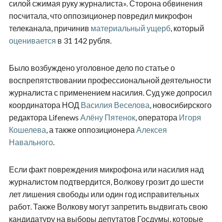
силой сжимая руку журналиста». Сторона обвинения
посчитала, что оппозиционер повредил микрофон
телеканала, причинив
материальный ущерб
, который
оценивается
в 31 142 рубля.
Было возбуждено уголовное дело по статье о
воспрепятствовании профессиональной деятельности
журналиста с применением насилия. Суд уже допросил
координатора НОД
Василия Веселова
, новосибирского
редактора Lifenews
Алёну Пятенок
, оператора
Игоря
Кошелева
, а также оппозиционера
Алексея
Навального
.
Если факт повреждения микрофона или насилия над
журналистом подтвердится, Волкову грозит до шести
лет лишения свободы или один год исправительных
работ. Также Волкову могут запретить выдвигать свою
кандидатуру на выборы депутатов Госдумы, которые