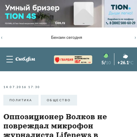
‹
›
Бензин сегодня
5/
10
+26.1
°C
82.76%
-1.2
14.07.2016 17:30
ПОЛИТИКА
ОБЩЕСТВО
Оппозиционер Волков не
повреждал микрофон
журналиста Lifenews в