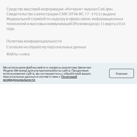
Средство массовой информации «Интернет-журнал Сиб.фм».
Свидетельство о регистрации СМИ ЭЛ № ФС 77 - 57211 выдано
Федеральной службой по надзору в сфере связи, информационных
технологий и массовых коммуникаций (Роскомнадзор) 11 марта 2014
года.
Политика конфиденциальности
Согласие на обработку персональных данных
Файлы cookie
Главный редактор Сиб.фм
Мы используем файлы cookie и сервисы аналитики (включая
Яндекс.Метрику) для улучшения работы сайта. Продолжая
Бобровников Виктор Евгеньевич
использование сайта, вы соглашаетесь с обработкой ваших
Хорошо
Учредитель ООО «Сиб.фм»
персональных данных в соответствии с
Политикой
конфиденциальности
.
E-mail редакции: fm@sib.fm
Телефон редакции: 8(800) 600-21-41
Сайт разработан и поддерживается Технодзен