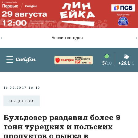
‹
›
Бензин сегодня
5/
10
+26.1
°C
82.76%
-1.2
16.02.2017 16:10
ОБЩЕСТВО
Бульдозер раздавил более 9
тонн турецких и польских
продуктов с рынка в