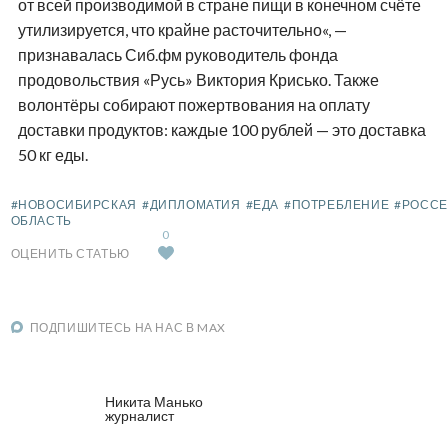
от всей производимой в стране пищи в конечном счёте
утилизируется, что крайне расточительно«, —
признавалась Сиб.фм руководитель фонда
продовольствия «Русь» Виктория Крисько. Также
волонтёры собирают пожертвования на оплату
доставки продуктов: каждые 100 рублей — это доставка
50 кг еды.
#НОВОСИБИРСКАЯ
#ДИПЛОМАТИЯ
#ЕДА
#ПОТРЕБЛЕНИЕ
#РОССЕ
ОБЛАСТЬ
0
ОЦЕНИТЬ СТАТЬЮ
ПОДПИШИТЕСЬ НА НАС В MAX
Никита Манько
журналист