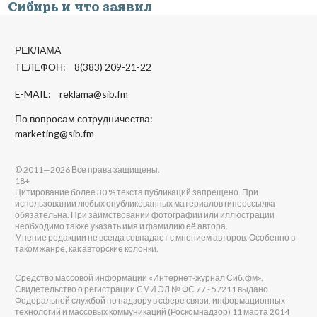
Сибирь и что заявил
РЕКЛАМА
ТЕЛЕФОН: 8(383) 209-21-22
E-MAIL:
reklama@sib.fm
По вопросам сотрудничества:
marketing@sib.fm
© 2011—2026 Все права защищены.
18+
Цитирование более 30 % текста публикаций запрещено. При
использовании любых опубликованных материалов гиперссылка
обязательна. При заимствовании фотографии или иллюстрации
необходимо также указать имя и фамилию её автора.
Мнение редакции не всегда совпадает с мнением авторов. Особенно в
таком жанре, как авторские колонки.
Средство массовой информации «Интернет-журнал Сиб.фм».
Свидетельство о регистрации СМИ ЭЛ № ФС 77 - 57211 выдано
Федеральной службой по надзору в сфере связи, информационных
технологий и массовых коммуникаций (Роскомнадзор) 11 марта 2014