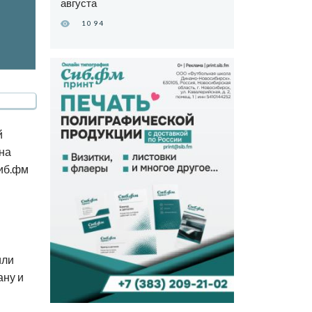
августа
1094
й
ана
иб.фм
или
ану и