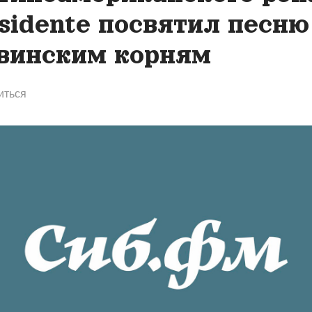
sidente посвятил песню
винским корням
иться