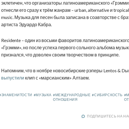
эклетичен, что организаторы латиноамериканского «Грэмми
отнесли его сразу к трём жанрам – urban, alternative и tropical
music. Музыка для песен была записана в соавторстве с бр
артиста Эдуардо Кабра.
Residente – один из восьми фаворитов латиноамериканског
«Грэмми», но после успеха первого сольного альбома музы
признался, что доволен своим творчеством в принципе.
Нaпомним, что в ноябре новосибирские рэперы Lentos & D
выпустили
клип с «марсианским» Алтаем.
#ЗНАМЕНИТОСТИ
#МУЗЫКА
#МЕЖДУНАРОДНЫЕ
#СИБИРСКОСТЬ
#
ОТНОШЕНИЯ
О
ПОДПИШИТЕСЬ НА НА