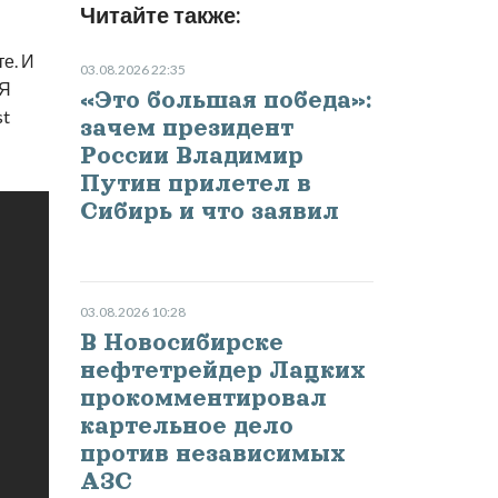
Читайте также:
е. И
03.08.2026 22:35
 Я
«Это большая победа»:
st
зачем президент
России Владимир
Путин прилетел в
Сибирь и что заявил
03.08.2026 10:28
В Новосибирске
нефтетрейдер Лацких
прокомментировал
картельное дело
против независимых
АЗС