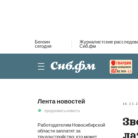
Бензин
Журналистские расследов
сегодня
Сиб.фм
82.76%
-1.2
Лента новостей
16.11.
предложить новость
Зв
Работодателям Новосибирской
области заплатят за
ла
трудоустройство: кто может