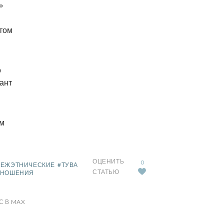
»
атом
о
кант
ым
ОЦЕНИТЬ
0
МЕЖЭТНИЧЕСКИЕ
#ТУВА
СТАТЬЮ
ТНОШЕНИЯ
С В MAX