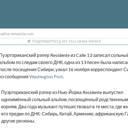
сайта remezcla.com
ПОДПИШИТЕСЬ НА TELEGRAM-КАНАЛ
Пуэрториканский рэпер Residente из Calle 13 записал сольны
альбом по следам своего ДНК, одна из 13 песен была напис
после посещения Сибири, узнал 16 ноября корреспондент С
из сообщения
Washington Post
.
Пуэрториканский рэпер из Нью-Йорка Residente выпустил
одноимённый сольный альбом, посвящённый родственным
корням. Два года музыкант путешествовал в те места, где ж
его предки по ДНК: Сибирь, Китай, Армению, африканскую Г
другие регионы.