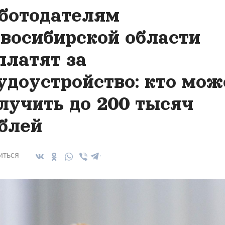
ботодателям
восибирской области
платят за
удоустройство: кто мож
лучить до 200 тысяч
блей
иться