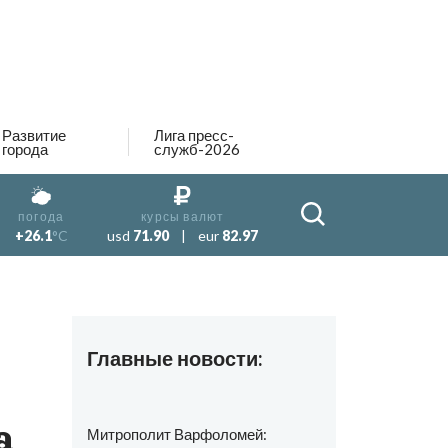
Развитие
Лига пресс-
города
служб-2026
погода
курсы валют
+26.1
°C
usd
71.90
|
eur
82.97
Главные новости:
а
Митрополит Варфоломей: