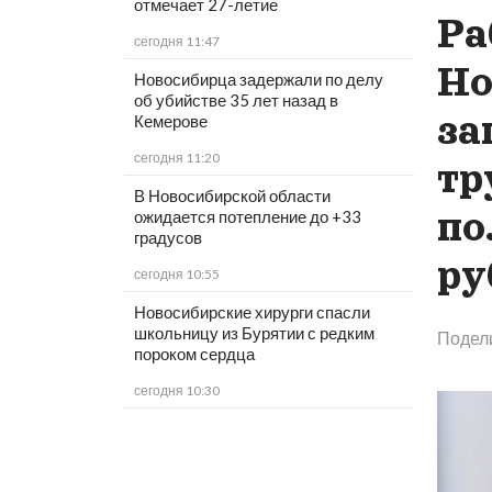
отмечает 27-летие
Ра
сегодня 11:47
Но
Новосибирца задержали по делу
об убийстве 35 лет назад в
за
Кемерове
сегодня 11:20
тр
В Новосибирской области
по
ожидается потепление до +33
градусов
ру
сегодня 10:55
Новосибирские хирурги спасли
школьницу из Бурятии с редким
Подел
пороком сердца
сегодня 10:30