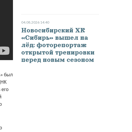
04.08.2026 14:40
Новосибирский ХК
«Сибирь» вышел на
лёд: фоторепортаж
открытой тренировки
перед новым сезоном
s» был
ДНК
 его
й
р
о