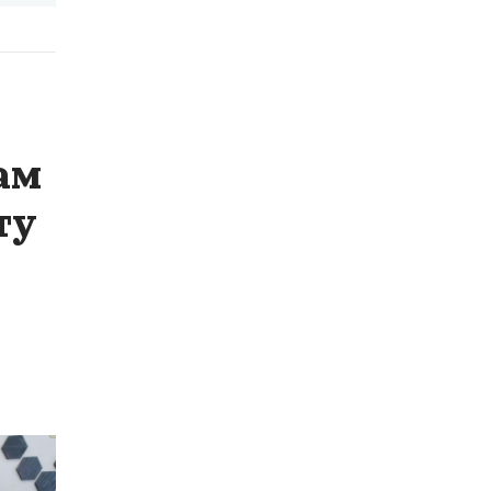
ам
ту