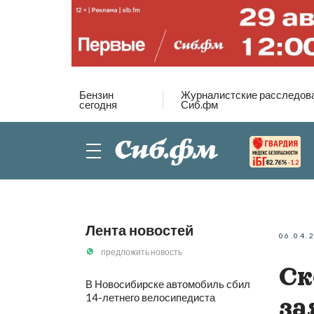
Бензин
Журналистские расследов
сегодня
Сиб.фм
82.76%
-1.2
Лента новостей
06.04.
предложить новость
Ск
В Новосибирске автомобиль сбил
14-летнего велосипедиста
за