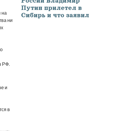
России Владимир
Путин прилетел в
 на
Сибирь и что заявил
тва ни
их
го
в РФ.
ве и
тся в