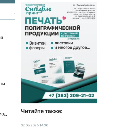
ля
илы
Читайте также:
иод
02.08.2026 14:30