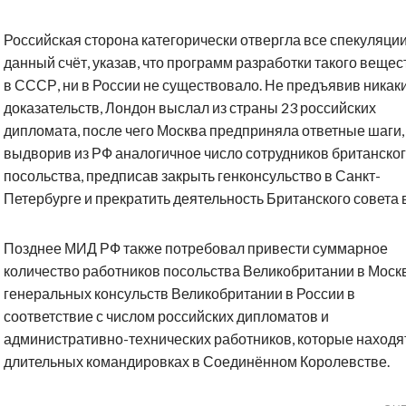
Российская сторона категорически отвергла все спекуляции
данный счёт, указав, что программ разработки такого вещес
в СССР, ни в России не существовало. Не предъявив никак
доказательств, Лондон выслал из страны 23 российских
дипломата, после чего Москва предприняла ответные шаги,
выдворив из РФ аналогичное число сотрудников британско
посольства, предписав закрыть генконсульство в Санкт-
Петербурге и прекратить деятельность Британского совета 
Позднее МИД РФ также потребовал привести суммарное
количество работников посольства Великобритании в Моск
генеральных консульств Великобритании в России в
соответствие с числом российских дипломатов и
административно-технических работников, которые находя
длительных командировках в Соединённом Королевстве.