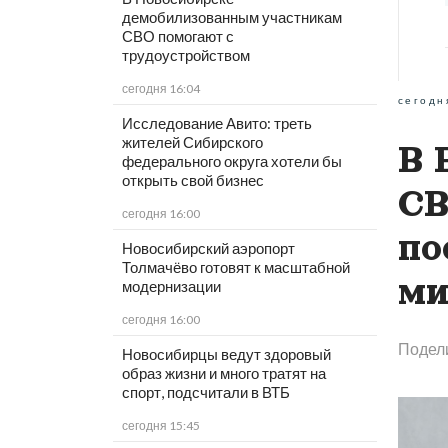
демобилизованным участникам
СВО помогают с
трудоустройством
сегодня 16:04
сегодн
Исследование Авито: треть
жителей Сибирского
В 
федерального округа хотели бы
открыть свой бизнес
СВ
сегодня 16:00
по
Новосибирский аэропорт
Толмачёво готовят к масштабной
ми
модернизации
сегодня 16:00
Подел
Новосибирцы ведут здоровый
образ жизни и много тратят на
спорт, подсчитали в ВТБ
сегодня 15:45