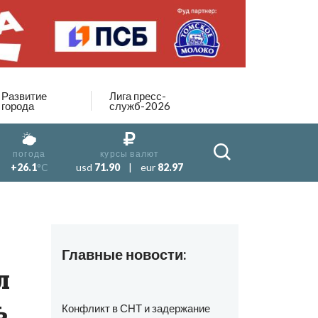
Развитие
Лига пресс-
города
служб-2026
погода
курсы валют
+26.1
°C
usd
71.90
|
eur
82.97
Главные новости:
л
ь
Конфликт в СНТ и задержание