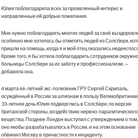
Юлия поблагодарила всех за проявленный интерес и
направленные ей добрые пожелания.
Мне нужно поблагодарить многих людей за своё выздоровл
особенно мне хотелось бы отметить людей из Солсбери, ко
пришли на помощь, когда я и мой отец оказались недееспос
Кроме того, я бы хотела поблагодарить сотрудников окружн
больницы Солсбери за их заботу и профессионализм, —
добавила она.
4 марта 66-летний экс-полковник ГРУ Сергей Скрипаль,
осуждённый в России за шпионаж в пользу Великобритании,
33-летняя дочь Юлия подверглись в Солсбери, по версии
британской стороны, воздействию нервно-паралитического
вещества. Позднее Лондон выступил с утверждением о том,
оно якобы разрабатывалось в России, и на этом основании
обвинил Москву в причастности к инциденту.