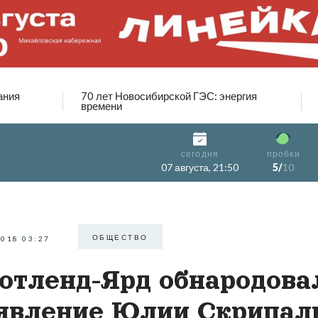
ания
70 лет Новосибирской ГЭС: энергия
времени
сегодня
пробки
07 августа, 21:50
5/
10
ОБЩЕСТВО
2018 03:27
отленд-Ярд обнародова
явление Юлии Скрипал