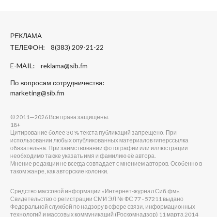
РЕКЛАМА
ТЕЛЕФОН: 8(383) 209-21-22
E-MAIL:
reklama@sib.fm
По вопросам сотрудничества:
marketing@sib.fm
© 2011—2026 Все права защищены.
18+
Цитирование более 30 % текста публикаций запрещено. При
использовании любых опубликованных материалов гиперссылка
обязательна. При заимствовании фотографии или иллюстрации
необходимо также указать имя и фамилию её автора.
Мнение редакции не всегда совпадает с мнением авторов. Особенно в
таком жанре, как авторские колонки.
Средство массовой информации «Интернет-журнал Сиб.фм».
Свидетельство о регистрации СМИ ЭЛ № ФС 77 - 57211 выдано
Федеральной службой по надзору в сфере связи, информационных
технологий и массовых коммуникаций (Роскомнадзор) 11 марта 2014