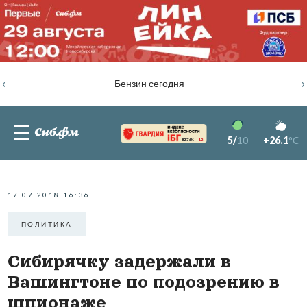
‹
›
Бензин сегодня
5/
10
+26.1
°C
82.76%
-1.2
17.07.2018 16:36
ПОЛИТИКА
Сибирячку задержали в
Вашингтоне по подозрению в
шпионаже