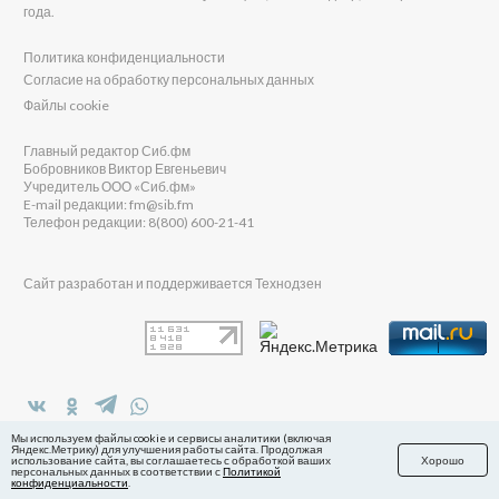
года.
Политика конфиденциальности
Согласие на обработку персональных данных
Файлы cookie
Главный редактор Сиб.фм
Бобровников Виктор Евгеньевич
Учредитель ООО «Сиб.фм»
E-mail редакции: fm@sib.fm
Телефон редакции: 8(800) 600-21-41
Сайт разработан и поддерживается Технодзен
в Яндекс.Дзен
Мы используем файлы cookie и сервисы аналитики (включая
Яндекс.Метрику) для улучшения работы сайта. Продолжая
использование сайта, вы соглашаетесь с обработкой ваших
Хорошо
персональных данных в соответствии с
Политикой
конфиденциальности
.