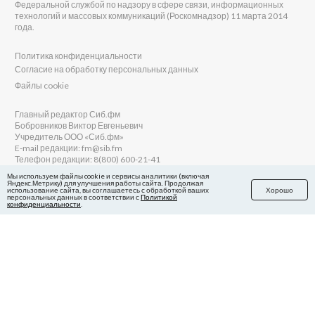
Федеральной службой по надзору в сфере связи, информационных
технологий и массовых коммуникаций (Роскомнадзор) 11 марта 2014
года.
Политика конфиденциальности
Согласие на обработку персональных данных
Файлы cookie
Главный редактор Сиб.фм
Бобровников Виктор Евгеньевич
Учредитель ООО «Сиб.фм»
E-mail редакции: fm@sib.fm
Телефон редакции: 8(800) 600-21-41
Мы используем файлы cookie и сервисы аналитики (включая
Яндекс.Метрику) для улучшения работы сайта. Продолжая
использование сайта, вы соглашаетесь с обработкой ваших
Хорошо
персональных данных в соответствии с
Политикой
Сайт разработан и поддерживается Технодзен
конфиденциальности
.
в Яндекс.Дзен