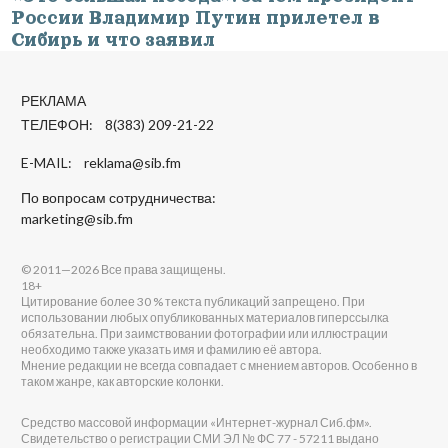
России Владимир Путин прилетел в
Сибирь и что заявил
РЕКЛАМА
ТЕЛЕФОН: 8(383) 209-21-22
E-MAIL:
reklama@sib.fm
По вопросам сотрудничества:
marketing@sib.fm
© 2011—2026 Все права защищены.
18+
Цитирование более 30 % текста публикаций запрещено. При
использовании любых опубликованных материалов гиперссылка
обязательна. При заимствовании фотографии или иллюстрации
необходимо также указать имя и фамилию её автора.
Мнение редакции не всегда совпадает с мнением авторов. Особенно в
таком жанре, как авторские колонки.
Средство массовой информации «Интернет-журнал Сиб.фм».
Свидетельство о регистрации СМИ ЭЛ № ФС 77 - 57211 выдано