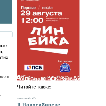
ные
а;
этих
емонт
Читайте также:
,
сегодня 04:00
В Новосибирске