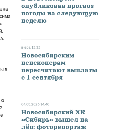
опубликован прогноз
а на
погоды на следующую
ксима
неделю
».
й,
а.
вчера 15:35
Новосибирским
пенсионерам
ты в
пересчитают выплаты
с 1 сентября
ию
04.08.2026 14:40
2
Новосибирский ХК
се
«Сибирь» вышел на
лёд: фоторепортаж