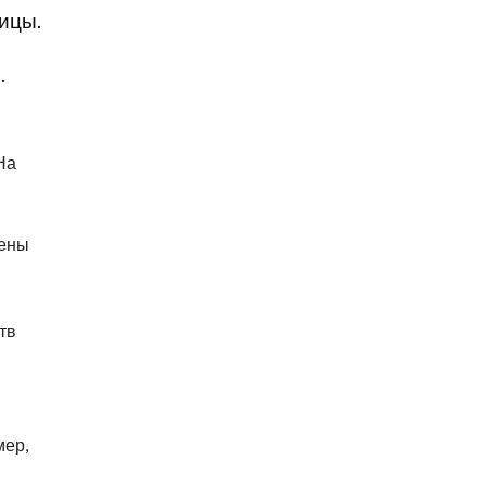
ицы.
.
На
чены
тв
мер,