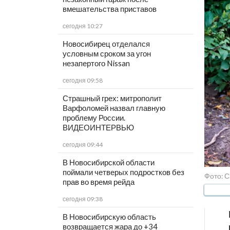
вмешательства приставов
сегодня 10:27
Новосибирец отделался
условным сроком за угон
незапертого Nissan
сегодня 09:58
Страшный грех: митрополит
Варфоломей назвал главную
проблему России.
ВИДЕОИНТЕРВЬЮ
сегодня 09:44
В Новосибирской области
поймали четверых подростков без
Фото: 
прав во время рейда
сегодня 09:38
В Новосибирскую область
возвращается жара до +34