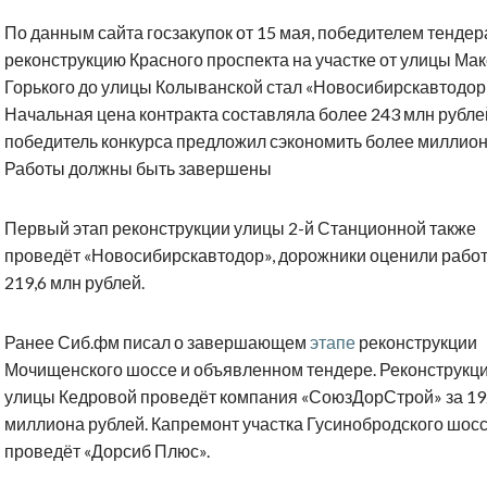
По данным сайта госзакупок от 15 мая, победителем тендер
реконструкцию Красного проспекта на участке от улицы Ма
Горького до улицы Колыванской стал «Новосибирскавтодор
Начальная цена контракта составляла более 243 млн рубле
победитель конкурса предложил сэкономить более миллион
Работы должны быть завершены
Первый этап реконструкции улицы 2-й Станционной также
проведёт «Новосибирскавтодор», дорожники оценили рабо
219,6 млн рублей.
Ранее Сиб.фм писал о завершающем
этапе
реконструкции
Мочищенского шоссе и объявленном тендере. Реконструкц
улицы Кедровой проведёт компания «СоюзДорСтрой» за 19
миллиона рублей. Капремонт участка Гусинобродского шос
проведёт «Дорсиб Плюс».