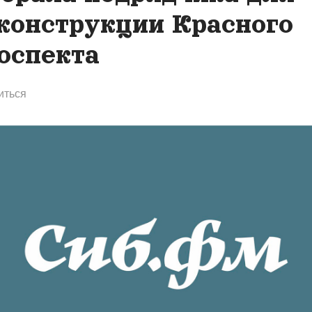
конструкции Красного
оспекта
иться