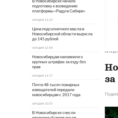
В Новосибирске начали
подготовку к возведению
платформы «Радуга Сибири»
сегодня 12:23
Цена подсолнечного масла в
Новосибирской области выросла
до 145 рублей
сегодня 12:00
сегодн
Новосибирцам напомнили о
крупных штрафах за езду без
Но
прав
за
сегодня 11:17
Почти 48 тысяч пожарных
извещателей передали
Подел
новосибирцам с 2017 года
сегодня 10:55
В Новосибирске снесли
незаконный гараж после