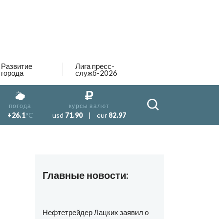
Развитие
Лига пресс-
города
служб-2026
погода
курсы валют
+26.1
°C
usd
71.90
|
eur
82.97
Главные новости:
Нефтетрейдер Лацких заявил о