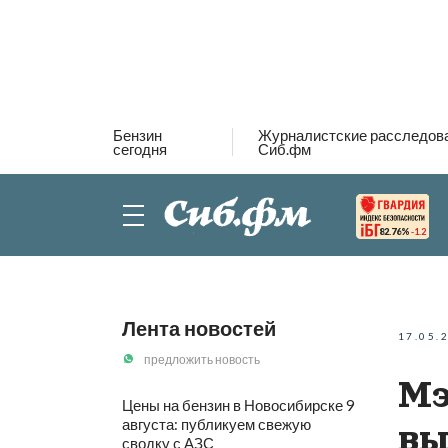
Бензин
Журналистские расследов
сегодня
Сиб.фм
82.76%
-1.2
Лента новостей
17.05.
предложить новость
Мэ
Цены на бензин в Новосибирске 9
августа: публикуем свежую
вы
сводку с АЗС