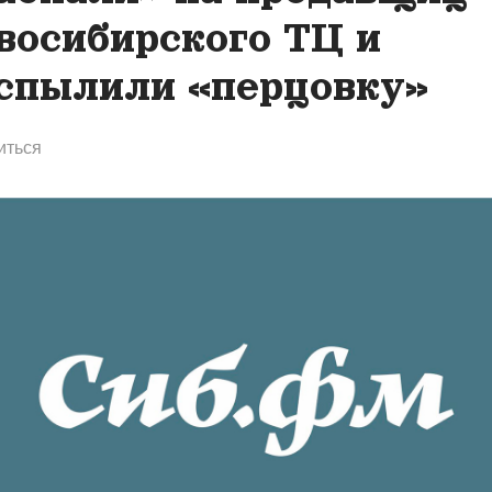
восибирского ТЦ и
спылили «перцовку»
иться