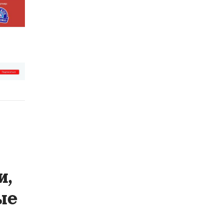
и,
ые