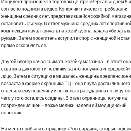
Инцидент произошёл в торговом центре «Версаль» днём 8 
согласно подписи в видео. Конфликт начался с требования
женщины средних лет, представившейся хозяйкой магазина
остановить съёмку. В ответ мужчина средних лет спортивно
комплекции начал кричать на хозяйку, она начала убирать 
руками. Затем посетитель вступил в спор с женщиной и стал
прямо оскорблять её.
Другой блогер начал снимать хозяйку магазина – в ответ она
схватила диктофон и петличку, за что получила «перцовкой»
лицо. Затем в ситуацию вмешалась женщина предпенсионн
возраста в форме охранника ТЦ – она пнула распылившего 
отвесила ему пощёчину и несколько раз ударила по лицу, п
чего у того остались ссадины. В ответ охранница получила
повреждения шеи – позже медики надели ей медицинский
воротник.
На место прибыли сотрудники «Росгвардии», которые офор