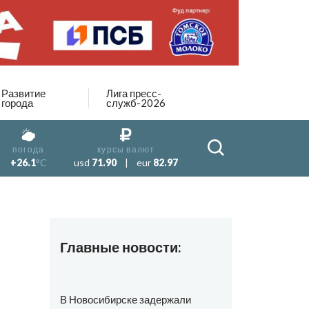
Развитие
Лига пресс-
города
служб-2026
погода
курсы валют
+26.1
°C
usd
71.90
|
eur
82.97
Главные новости:
В Новосибирске задержали