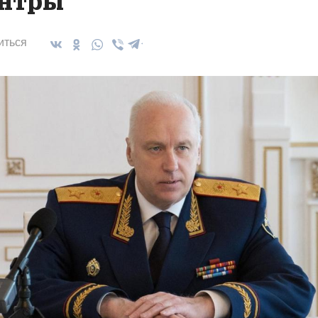
нтры
иться