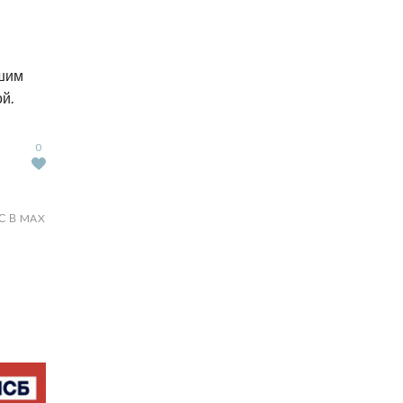
шим
й.
0
С В MAX