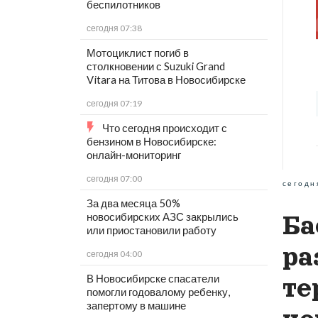
беспилотников
сегодня 07:38
Мотоциклист погиб в
столкновении с Suzuki Grand
Vitara на Титова в Новосибирске
сегодня 07:19
Что сегодня происходит с
бензином в Новосибирске:
онлайн-мониторинг
сегодня 07:00
сегодн
За два месяца 50%
новосибирских АЗС закрылись
Ба
или приостановили работу
ра
сегодня 04:00
В Новосибирске спасатели
те
помогли годовалому ребенку,
запертому в машине