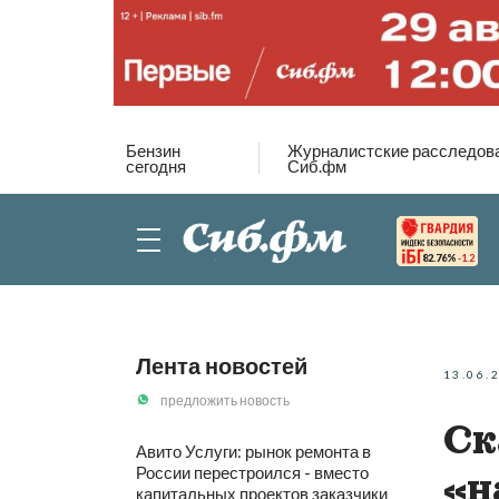
Бензин
Журналистские расследов
сегодня
Сиб.фм
82.76%
-1.2
Лента новостей
13.06.
предложить новость
Ск
Авито Услуги: рынок ремонта в
России перестроился - вместо
«н
капитальных проектов заказчики