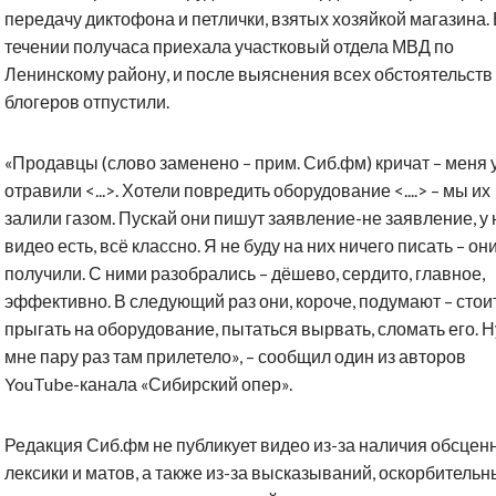
передачу диктофона и петлички, взятых хозяйкой магазина.
течении получаса приехала участковый отдела МВД по
Ленинскому району, и после выяснения всех обстоятельств
блогеров отпустили.
«Продавцы (слово заменено – прим. Сиб.фм) кричат – меня 
отравили <...>. Хотели повредить оборудование <....> – мы их
залили газом. Пускай они пишут заявление-не заявление, у 
видео есть, всё классно. Я не буду на них ничего писать – он
получили. С ними разобрались – дёшево, сердито, главное,
эффективно. В следующий раз они, короче, подумают – стои
прыгать на оборудование, пытаться вырвать, сломать его. Н
мне пару раз там прилетело», – сообщил один из авторов
YouTube-канала «Сибирский опер».
Редакция Сиб.фм не публикует видео из-за наличия обсцен
лексики и матов, а также из-за высказываний, оскорбительн