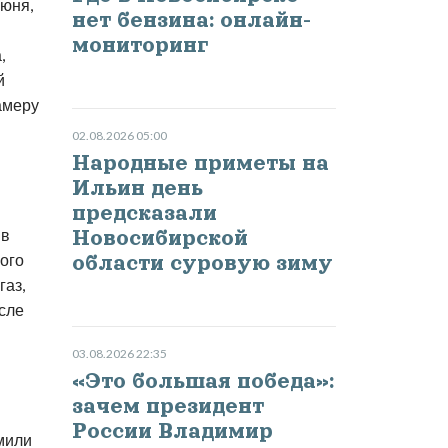
июня,
нет бензина: онлайн-
мониторинг
,
й
камеру
02.08.2026 05:00
Народные приметы на
Ильин день
предсказали
 в
Новосибирской
ого
области суровую зиму
газ,
осле
03.08.2026 22:35
«Это большая победа»:
зачем президент
России Владимир
мили