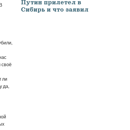
Путин прилетел в
 В
Сибирь и что заявил
убили,
нас
и своё
т ли
у да,
ной
ых