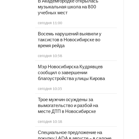
В Академгородке открылась
музыкальная школа на 800
учебных мест
сегодня 11:00
Восемь нарушений выявили у
таксистов в Новосибирске во
время рейда
сегодня 10:58
Мэр Новосибирска Кудрявцев
сообщил о завершении
благоустройства улицы Кирова
сегодня 10:35
Трое мужчин осуждены за
вымогательство и разбой на
месте ДТП в Новосибирске
сегодня 10:18
Специальное предложение на
покупку LADA в августе – в салоне