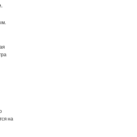
.
ым.
ая
тра
о
тся на