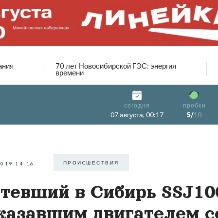
ания
70 лет Новосибирской ГЭС: энергия
времени
сегодня
пробки
07 августа, 00:17
5/
10
ПРОИCШЕСТВИЯ
2019 14:16
тевший в Сибирь SSJ10
казавшим двигателем с