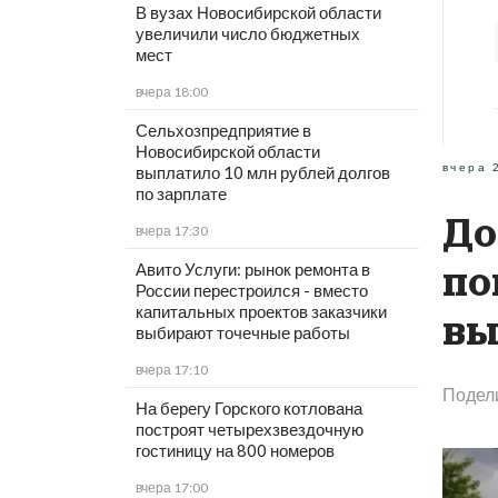
В вузах Новосибирской области
увеличили число бюджетных
мест
вчера 18:00
Сельхозпредприятие в
Новосибирской области
вчера 
выплатило 10 млн рублей долгов
по зарплате
До
вчера 17:30
по
Авито Услуги: рынок ремонта в
России перестроился - вместо
капитальных проектов заказчики
вы
выбирают точечные работы
вчера 17:10
Подел
На берегу Горского котлована
построят четырехзвездочную
гостиницу на 800 номеров
вчера 17:00