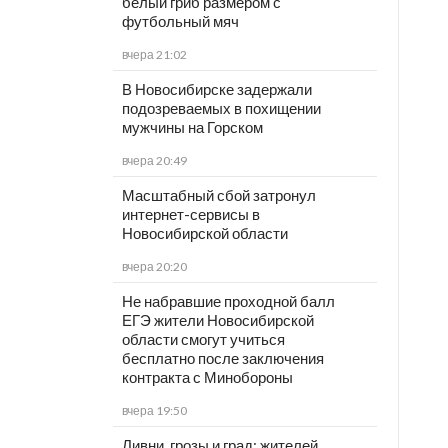
белый гриб размером с
футбольный мяч
вчера 21:02
В Новосибирске задержали
подозреваемых в похищении
мужчины на Горском
вчера 20:49
Масштабный сбой затронул
интернет-сервисы в
Новосибирской области
вчера 20:20
Не набравшие проходной балл
ЕГЭ жители Новосибирской
области смогут учиться
бесплатно после заключения
контракта с Минобороны
вчера 19:50
Ливни, грозы и град: жителей