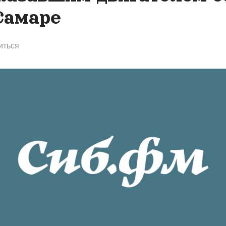
Самаре
иться