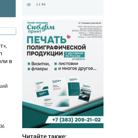
1190
т»,
л
ли в
вший
36
Читайте также: