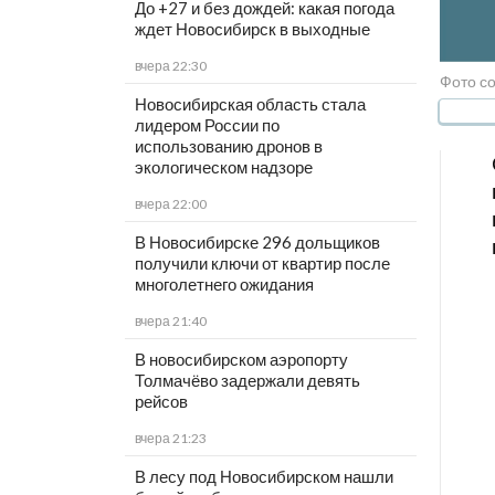
До +27 и без дождей: какая погода
ждет Новосибирск в выходные
вчера 22:30
Фото со
Новосибирская область стала
лидером России по
использованию дронов в
экологическом надзоре
вчера 22:00
В Новосибирске 296 дольщиков
получили ключи от квартир после
многолетнего ожидания
вчера 21:40
В новосибирском аэропорту
Толмачёво задержали девять
рейсов
вчера 21:23
В лесу под Новосибирском нашли