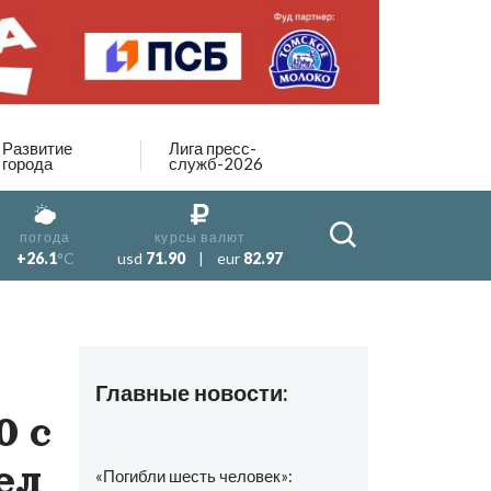
Развитие
Лига пресс-
города
служб-2026
погода
курсы валют
+26.1
°C
usd
71.90
|
eur
82.97
Главные новости:
0 с
ел
«Погибли шесть человек»: