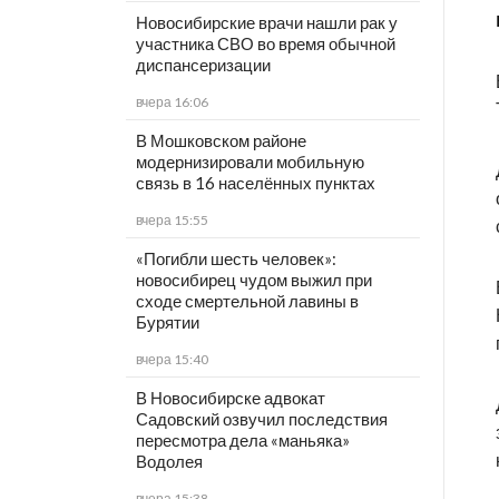
Новосибирские врачи нашли рак у
участника СВО во время обычной
диспансеризации
вчера 16:06
В Мошковском районе
модернизировали мобильную
связь в 16 населённых пунктах
вчера 15:55
«Погибли шесть человек»:
новосибирец чудом выжил при
сходе смертельной лавины в
Бурятии
вчера 15:40
В Новосибирске адвокат
Садовский озвучил последствия
пересмотра дела «маньяка»
Водолея
вчера 15:38