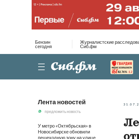
Бензин
Журналистские расследов
сегодня
Сиб.фм
82.76%
-1.2
Лента новостей
31.07.
предложить новость
Ле
У метро «Октябрьская» в
Новосибирске обновили
от
пешеходную зону на улице