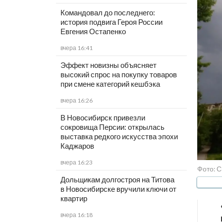
Командовал до последнего:
история подвига Героя России
Евгения Остапенко
вчера 16:41
Эффект новизны объясняет
высокий спрос на покупку товаров
при смене категорий кешбэка
вчера 16:26
В Новосибирск привезли
сокровища Персии: открылась
выставка редкого искусства эпохи
Каджаров
вчера 16:23
Фото: 
Дольщикам долгостроя на Титова
в Новосибирске вручили ключи от
квартир
вчера 16:18