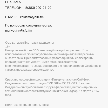
РЕКЛАМА
ТЕЛЕФОН: 8(383) 209-21-22
E-MAIL:
reklama@sib.fm
По вопросам сотрудничества:
marketing@sib.fm
© 2011—2026 Все права защищены.
18+
Цитирование более 30 % текста публикаций запрещено. При
использовании любых опубликованных материалов гиперссылка
обязательна. При заимствовании фотографии или иллюстрации
необходимо также указать имя и фамилию её автора.
Мнение редакции не всегда совпадает с мнением авторов. Особенно в
таком жанре, как авторские колонки.
Средство массовой информации «Интернет-журнал Сиб.фм».
Свидетельство о регистрации СМИ ЭЛ № ФС 77 - 57211 выдано
Федеральной службой по надзору в сфере связи, информационных
технологий и массовых коммуникаций (Роскомнадзор) 11 марта 2014
года.
Политика конфиденциальности