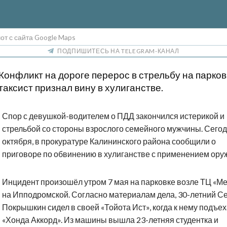
т с сайта Google Maps
ПОДПИШИТЕСЬ НА TELEGRAM-КАНАЛ
Конфликт на дороге перерос в стрельбу на парков
таксист признал вину в хулиганстве.
Спор с девушкой-водителем о ПДД закончился истерикой и
стрельбой со стороны взрослого семейного мужчины. Сегод
октября, в прокуратуре Калининского района сообщили о
приговоре по обвинению в хулиганстве с применением ору
Инцидент произошёл утром 7 мая на парковке возле ТЦ «Ме
на Ипподромской. Согласно материалам дела, 30-летний С
Покрышкин сидел в своей «Тойота Ист», когда к нему подъе
«Хонда Аккорд». Из машины вышла 23-летняя студентка и