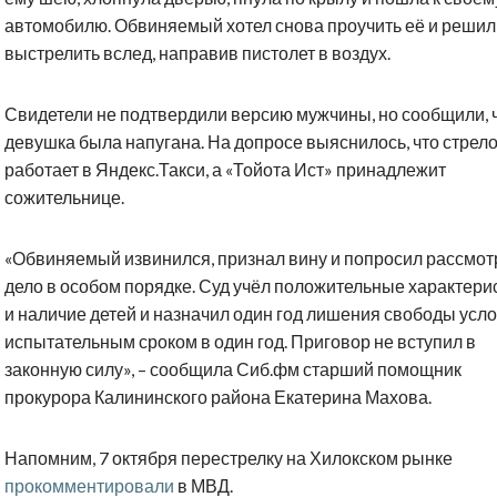
автомобилю. Обвиняемый хотел снова проучить её и решил
выстрелить вслед, направив пистолет в воздух.
Свидетели не подтвердили версию мужчины, но сообщили, 
девушка была напугана. На допросе выяснилось, что стрел
работает в Яндекс.Такси, а «Тойота Ист» принадлежит
сожительнице.
«Обвиняемый извинился, признал вину и попросил рассмот
дело в особом порядке. Суд учёл положительные характери
и наличие детей и назначил один год лишения свободы усло
испытательным сроком в один год. Приговор не вступил в
законную силу», – сообщила Сиб.фм старший помощник
прокурора Калининского района Екатерина Махова.
Напомним, 7 октября перестрелку на Хилокском рынке
прокомментировали
в МВД.