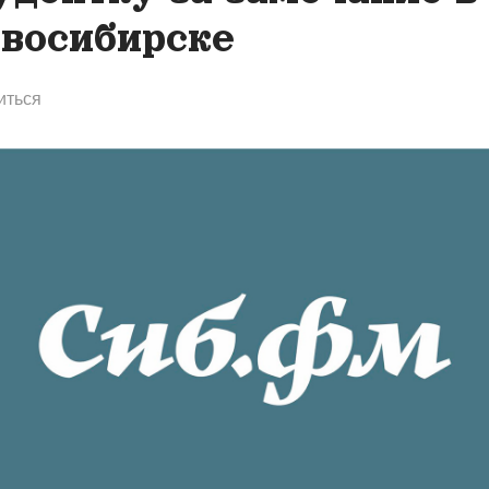
восибирске
иться