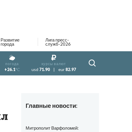
Развитие
Лига пресс-
города
служб-2026
погода
курсы валют
+26.1
°C
usd
71.90
|
eur
82.97
Главные новости:
ял
Митрополит Варфоломей: