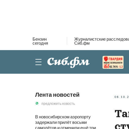
Бензин
Журналистские расследов
сегодня
Сиб.фм
82.76%
-1.2
Лента новостей
08.10.
предложить новость
Та
В новосибирском аэропорту
задержали прилёт восьми
ст
самолётов и отменили ещё три