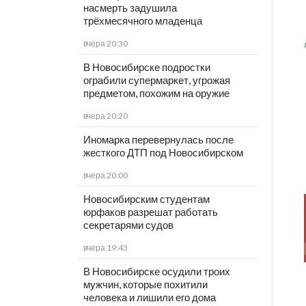
насмерть задушила
трёхмесячного младенца
вчера 20:30
В Новосибирске подростки
ограбили супермаркет, угрожая
предметом, похожим на оружие
вчера 20:20
Иномарка перевернулась после
жесткого ДТП под Новосибирском
вчера 20:00
Новосибирским студентам
юрфаков разрешат работать
секретарями судов
вчера 19:43
В Новосибирске осудили троих
мужчин, которые похитили
человека и лишили его дома