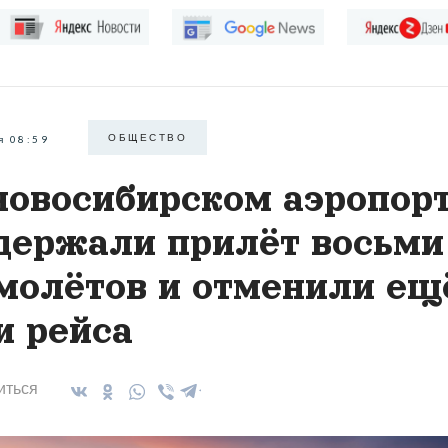
ОБЩЕСТВО
я 08:59
новосибирском аэропор
держали прилёт восьми
молётов и отменили ещ
и рейса
иться