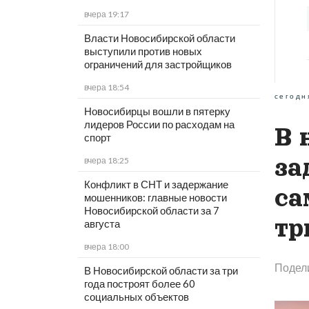
вчера 19:17
Власти Новосибирской области
выступили против новых
ограничений для застройщиков
вчера 18:54
сегодн
Новосибирцы вошли в пятерку
лидеров России по расходам на
В 
спорт
за
вчера 18:25
Конфликт в СНТ и задержание
са
мошенников: главные новости
Новосибирской области за 7
тр
августа
вчера 18:00
Подел
В Новосибирской области за три
года построят более 60
социальных объектов