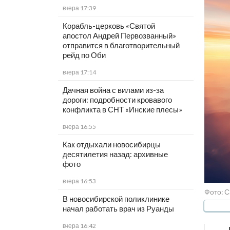
вчера 17:39
Корабль-церковь «Святой
апостол Андрей Первозванный»
отправится в благотворительный
рейд по Оби
вчера 17:14
Дачная война с вилами из-за
дороги: подробности кровавого
конфликта в СНТ «Инские плесы»
вчера 16:55
Как отдыхали новосибирцы
десятилетия назад: архивные
фото
вчера 16:53
Фото: С
В новосибирской поликлинике
начал работать врач из Руанды
вчера 16:42