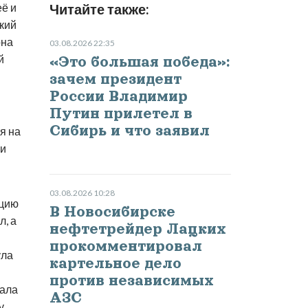
её и
Читайте также:
зкий
она
03.08.2026 22:35
й
«Это большая победа»:
зачем президент
России Владимир
Путин прилетел в
Сибирь и что заявил
я на
 и
03.08.2026 10:28
ацию
В Новосибирске
л, а
нефтетрейдер Лацких
прокомментировал
ула
картельное дело
против независимых
пала
АЗС
у