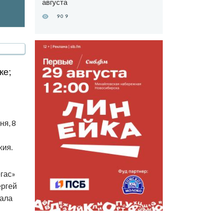
августа
909
ке;
ня, 8
жия.
гас»
ергей
хала