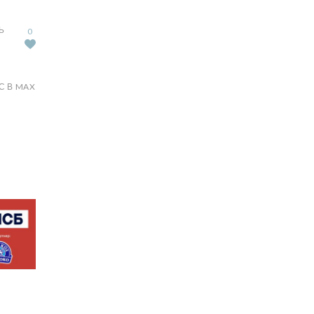
Ь
0
С В MAX