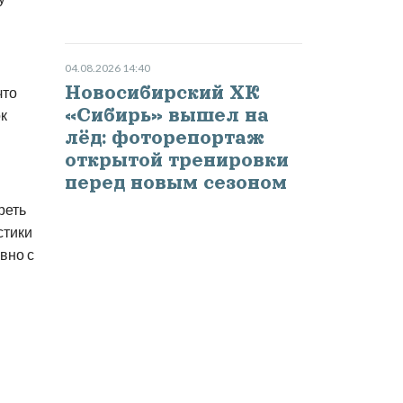
04.08.2026 14:40
Новосибирский ХК
что
«Сибирь» вышел на
ок
лёд: фоторепортаж
открытой тренировки
перед новым сезоном
реть
стики
вно с