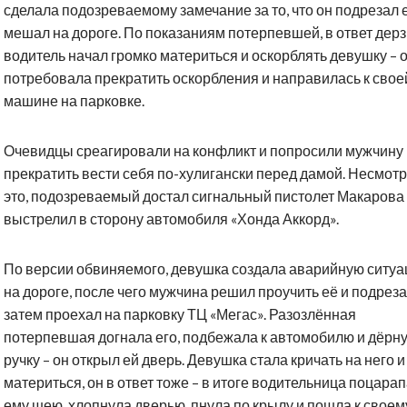
сделала подозреваемому замечание за то, что он подрезал 
мешал на дороге. По показаниям потерпевшей, в ответ дер
водитель начал громко материться и оскорблять девушку – 
потребовала прекратить оскорбления и направилась к свое
машине на парковке.
Очевидцы среагировали на конфликт и попросили мужчину
прекратить вести себя по-хулигански перед дамой. Несмотр
это, подозреваемый достал сигнальный пистолет Макарова
выстрелил в сторону автомобиля «Хонда Аккорд».
По версии обвиняемого, девушка создала аварийную ситу
на дороге, после чего мужчина решил проучить её и подреза
затем проехал на парковку ТЦ «Мегас». Разозлённая
потерпевшая догнала его, подбежала к автомобилю и дёрн
ручку – он открыл ей дверь. Девушка стала кричать на него и
материться, он в ответ тоже – в итоге водительница поцара
ему шею, хлопнула дверью, пнула по крылу и пошла к своем