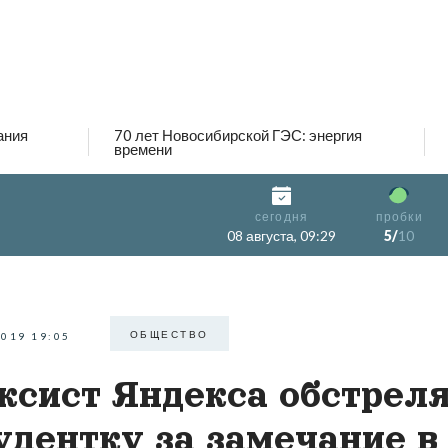
ания
70 лет Новосибирской ГЭС: энергия
времени
сегодня
пробки
08 августа, 09:29
5/
10
ОБЩЕСТВО
2019 19:05
ксист Яндекса обстрел
удентку за замечание в