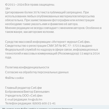
© 2011—2026 Все права защищены.
18+
Цитирование более 30 % текста публикаций запрещено. При
использовании любых опубликованных материалов гиперссылка
обязательна. При заимствовании фотографии или иллюстрации
необходимо также указать имя и фамилию её автора.
Мнение редакции не всегда совпадает с мнением авторов. Особенно в
таком жанре, как авторские колонки.
Средство массовой информации «Интернет-журнал Сиб.фм».
Свидетельство о регистрации СМИ ЭЛ № ФС 77 - 57211 выдано
Федеральной службой по надзору в сфере связи, информационных
технологий и массовых коммуникаций (Роскомнадзор) 11 марта 2014
года.
Политика конфиденциальности
Согласие на обработку персональных данных
Файлы cookie
Главный редактор Сиб.фм
Бобровников Виктор Евгеньевич
Учредитель ООО «Сиб.фм»
E-mail редакции: fm@sib.fm
Телефон редакции: 8(800) 600-21-41
Мы используем файлы cookie и сервисы аналитики (включая