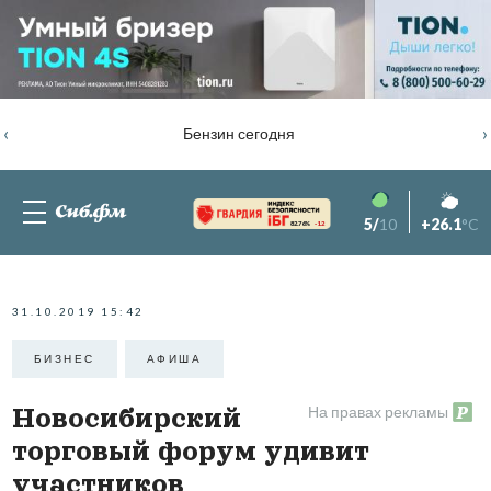
‹
›
Бензин сегодня
5/
10
+26.1
°C
82.76%
-1.2
31.10.2019 15:42
БИЗНЕС
АФИША
На правах рекламы
Новосибирский
торговый форум удивит
участников