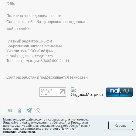
года.
Политика конфиденциальности
Согласие на обработку персональных данных
Файлы cookie
Главный редактор Сиб.фм
Бобровников Виктор Евгеньевич
Учредитель ООО «Сиб.фм»
E-mail редакции: fm@sib.fm
Телефон редакции: 8(800) 600-21-41
Сайт разработан и поддерживается Технодзен
в Яндекс.Дзен
Мы используем файлы cookie и сервисы аналитики (включая
Яндекс.Метрику) для улучшения работы сайта. Продолжая
использование сайта, вы соглашаетесь с обработкой ваших
Хорошо
персональных данных в соответствии с
Политикой
конфиденциальности
.