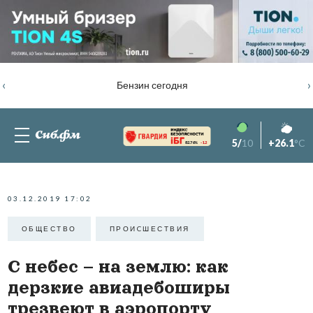
‹
›
Бензин сегодня
5/
10
+26.1
°C
82.76%
-1.2
03.12.2019 17:02
ОБЩЕСТВО
ПРОИCШЕСТВИЯ
С небес – на землю: как
дерзкие авиадебоширы
трезвеют в аэропорту