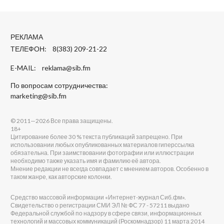
РЕКЛАМА
ТЕЛЕФОН: 8(383) 209-21-22
E-MAIL:
reklama@sib.fm
По вопросам сотрудничества:
marketing@sib.fm
© 2011—2026 Все права защищены.
18+
Цитирование более 30 % текста публикаций запрещено. При
использовании любых опубликованных материалов гиперссылка
обязательна. При заимствовании фотографии или иллюстрации
необходимо также указать имя и фамилию её автора.
Мнение редакции не всегда совпадает с мнением авторов. Особенно в
таком жанре, как авторские колонки.
Средство массовой информации «Интернет-журнал Сиб.фм».
Свидетельство о регистрации СМИ ЭЛ № ФС 77 - 57211 выдано
Федеральной службой по надзору в сфере связи, информационных
технологий и массовых коммуникаций (Роскомнадзор) 11 марта 2014