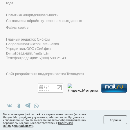
года.
Политика конфиденциальности
Согласие на обработку персональных данных
Файлы cookie
Главный редактор Сиб.фм
Бобровников Виктор Евгеньевич
Учредитель ООО «Сиб.фм»
E-mail редакции: fm@sib.fm
Телефон редакции: 8(800) 600-21-41
Сайт разработан и поддерживается Технодзен
в Яндекс.Дзен
Мы используем файлы cookie и сервисы аналитики (включая
Яндекс.Метрику) для улучшения работы сайта. Продолжая
использование сайта, вы соглашаетесь с обработкой ваших
Хорошо
персональных данных в соответствии с
Политикой
конфиденциальности
.