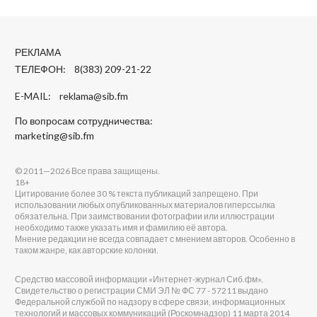
РЕКЛАМА
ТЕЛЕФОН: 8(383) 209-21-22
E-MAIL:
reklama@sib.fm
По вопросам сотрудничества:
marketing@sib.fm
© 2011—2026 Все права защищены.
18+
Цитирование более 30 % текста публикаций запрещено. При
использовании любых опубликованных материалов гиперссылка
обязательна. При заимствовании фотографии или иллюстрации
необходимо также указать имя и фамилию её автора.
Мнение редакции не всегда совпадает с мнением авторов. Особенно в
таком жанре, как авторские колонки.
Средство массовой информации «Интернет-журнал Сиб.фм».
Свидетельство о регистрации СМИ ЭЛ № ФС 77 - 57211 выдано
Федеральной службой по надзору в сфере связи, информационных
технологий и массовых коммуникаций (Роскомнадзор) 11 марта 2014