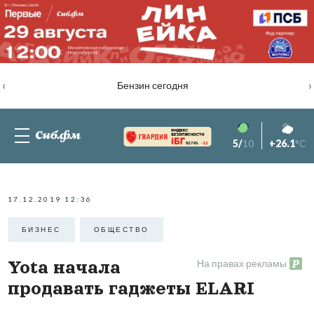
‹
›
Бензин сегодня
5/
10
+26.1
°C
82.76%
-1.2
17.12.2019 12:36
БИЗНЕС
ОБЩЕСТВО
На правах рекламы
Yota начала
продавать гаджеты ELARI