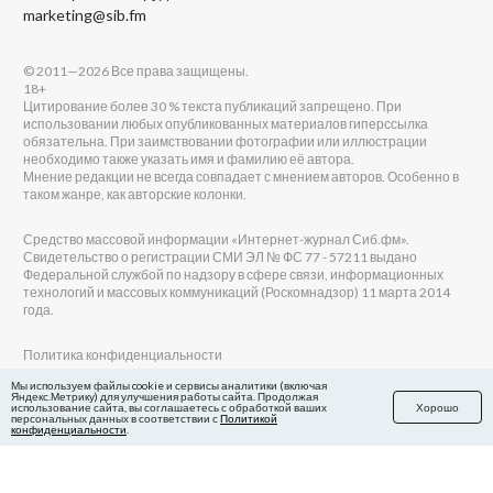
marketing@sib.fm
© 2011—2026 Все права защищены.
18+
Цитирование более 30 % текста публикаций запрещено. При
использовании любых опубликованных материалов гиперссылка
обязательна. При заимствовании фотографии или иллюстрации
необходимо также указать имя и фамилию её автора.
Мнение редакции не всегда совпадает с мнением авторов. Особенно в
таком жанре, как авторские колонки.
Средство массовой информации «Интернет-журнал Сиб.фм».
Свидетельство о регистрации СМИ ЭЛ № ФС 77 - 57211 выдано
Федеральной службой по надзору в сфере связи, информационных
технологий и массовых коммуникаций (Роскомнадзор) 11 марта 2014
года.
Политика конфиденциальности
Согласие на обработку персональных данных
Мы используем файлы cookie и сервисы аналитики (включая
Яндекс.Метрику) для улучшения работы сайта. Продолжая
Файлы cookie
использование сайта, вы соглашаетесь с обработкой ваших
Хорошо
персональных данных в соответствии с
Политикой
конфиденциальности
.
Главный редактор Сиб.фм
Бобровников Виктор Евгеньевич
Учредитель ООО «Сиб.фм»