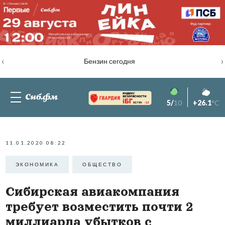
‹
›
Бензин сегодня
5/
10
+26.1
°C
82.76%
-1.2
11.01.2020 08:22
ЭКОНОМИКА
ОБЩЕСТВО
Сибирская авиакомпания
требует возместить почти 2
миллиарда убытков с