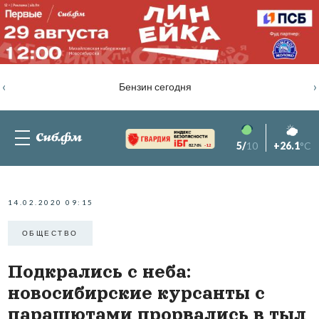
‹
›
Бензин сегодня
5/
10
+26.1
°C
82.76%
-1.2
14.02.2020 09:15
ОБЩЕСТВО
Подкрались с неба:
новосибирские курсанты с
парашютами прорвались в тыл