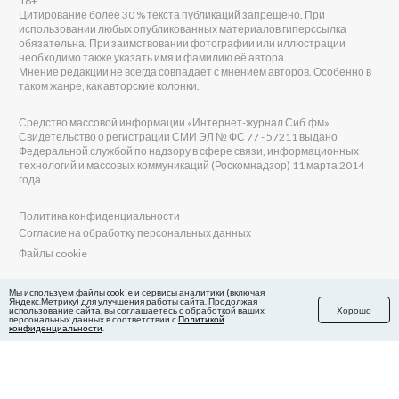
18+
Цитирование более 30 % текста публикаций запрещено. При
использовании любых опубликованных материалов гиперссылка
обязательна. При заимствовании фотографии или иллюстрации
необходимо также указать имя и фамилию её автора.
Мнение редакции не всегда совпадает с мнением авторов. Особенно в
таком жанре, как авторские колонки.
Средство массовой информации «Интернет-журнал Сиб.фм».
Свидетельство о регистрации СМИ ЭЛ № ФС 77 - 57211 выдано
Федеральной службой по надзору в сфере связи, информационных
технологий и массовых коммуникаций (Роскомнадзор) 11 марта 2014
года.
Политика конфиденциальности
Согласие на обработку персональных данных
Файлы cookie
Главный редактор Сиб.фм
Мы используем файлы cookie и сервисы аналитики (включая
Яндекс.Метрику) для улучшения работы сайта. Продолжая
Бобровников Виктор Евгеньевич
использование сайта, вы соглашаетесь с обработкой ваших
Хорошо
Учредитель ООО «Сиб.фм»
персональных данных в соответствии с
Политикой
конфиденциальности
.
E-mail редакции: fm@sib.fm
Телефон редакции: 8(800) 600-21-41
Сайт разработан и поддерживается Технодзен