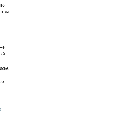
что
ртвы.
оже
ий.
иске.
её
ю