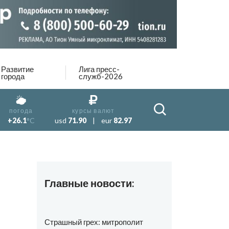
Развитие
Лига пресс-
города
служб-2026
погода
курсы валют
+26.1
°C
usd
71.90
|
eur
82.97
Главные новости:
Страшный грех: митрополит