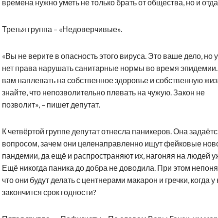
времена нужно уметь не только брать от общества, но и отда
Третья группа – «Недоверчивые».
«Вы не верите в опасность этого вируса. Это ваше дело, но у
нет права нарушать санитарные нормы во время эпидемии.
вам наплевать на собственное здоровье и собственную жиз
знайте, что непозволительно плевать на чужую. Закон не
позволит», – пишет депутат.
К четвёртой группе депутат отнесла паникеров. Она задаёт
вопросом, зачем они целенаправленно ищут фейковые ново
пандемии, да ещё и распространяют их, нагоняя на людей у
Ещё никогда паника до добра не доводила. При этом непоня
что они будут делать с центнерами макарон и гречки, когда у
закончится срок годности?