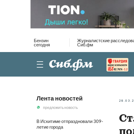
Бензин
Журналистские расследов
сегодня
Сиб.фм
82.76%
-1.2
Лента новостей
28.03.
предложить новость
Ст
В Искитиме отпраздновали 309-
летие города
по