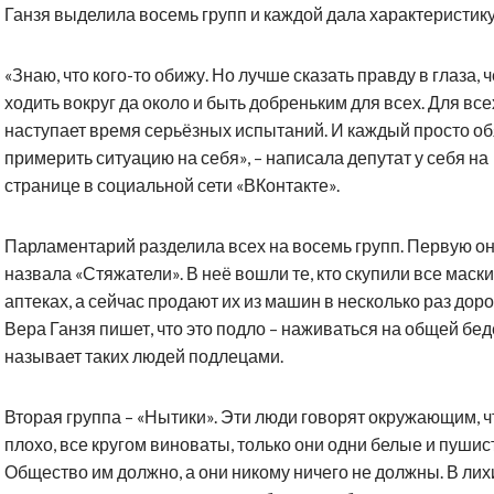
Ганзя выделила восемь групп и каждой дала характеристику
«Знаю, что кого-то обижу. Но лучше сказать правду в глаза, 
ходить вокруг да около и быть добреньким для всех. Для все
наступает время серьёзных испытаний. И каждый просто о
примерить ситуацию на себя», – написала депутат у себя на
странице в социальной сети «ВКонтакте».
Парламентарий разделила всех на восемь групп. Первую о
назвала «Стяжатели». В неё вошли те, кто скупили все маски
аптеках, а сейчас продают их из машин в несколько раз дор
Вера Ганзя пишет, что это подло – наживаться на общей бед
называет таких людей подлецами.
Вторая группа – «Нытики». Эти люди говорят окружающим, ч
плохо, все кругом виноваты, только они одни белые и пушис
Общество им должно, а они никому ничего не должны. В лих