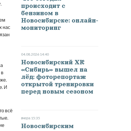
.
происходит с
бензином в
чем
Новосибирске: онлайн-
х нас
мониторинг
бязан
04.08.2026 14:40
Новосибирский ХК
на
«Сибирь» вышел на
 в
лёд: фоторепортаж
оже.
открытой тренировки
е. И
перед новым сезоном
то всё
тые.
вчера 15:35
ие
Новосибирским