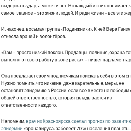
выдержать удар, а может и нет. Но каждый из них понимает, 
самое главное – это жизни людей. И ради жизни – все эти же
И, наконец, восьмая группа «Подвижники». К ней Вера Ганзя
отнесла врачей и волонтёров.
«Вам – просто низкий поклон. Продавцы, полиция, охрана т
выполняют свою работу в зоне риска», – пишет парламентар
Она предлагает своим подписчикам поискать себя в этом сп
Нужно помнить, что никакие, даже карательные, меры, не
остановят эпидемию в России, если все вместе не победим 
общей ответственностью, которая складывается из
ответственности каждого.
Напомним,
врач из Красноярска сделал прогноз по развити
эпидемии
коронавируса: заболеет 70 % населения планеты.