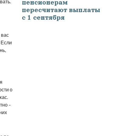
вать.
пенсионерам
пересчитают выплаты
с 1 сентября
 вас
 Если
нь,
ся
сти о
жас.
тно –
 них