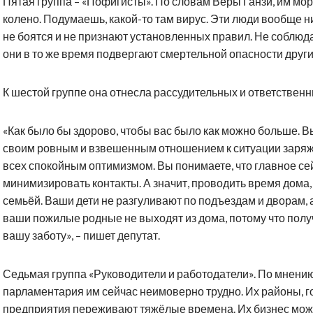
Пятая группа – «Пофигисты». По словам Веры Ганзи, им мор
колено. Подумаешь, какой-то там вирус. Эти люди вообще н
не боятся и не признают установленных правил. Не соблюда
они в то же время подвергают смертельной опасности други
К шестой группе она отнесла рассудительных и ответственн
«Как было бы здорово, чтобы вас было как можно больше. В
своим ровным и взвешенным отношением к ситуации заря
всех спокойным оптимизмом. Вы понимаете, что главное се
минимизировать контакты. А значит, проводить время дома,
семьёй. Ваши дети не разгуливают по подъездам и дворам, 
ваши пожилые родные не выходят из дома, потому что пол
вашу заботу», – пишет депутат.
Седьмая группа «Руководители и работодатели». По мнени
парламентария им сейчас неимоверно трудно. Их районы, г
предприятия переживают тяжёлые времена. Их бизнес мож