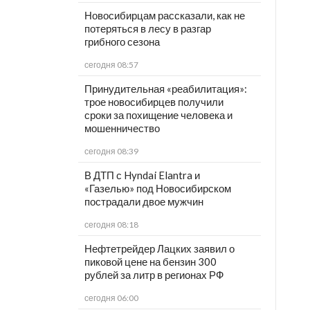
Новосибирцам рассказали, как не
потеряться в лесу в разгар
грибного сезона
сегодня 08:57
Принудительная «реабилитация»:
трое новосибирцев получили
сроки за похищение человека и
мошенничество
сегодня 08:39
В ДТП с Hyndai Elantra и
«Газелью» под Новосибирском
пострадали двое мужчин
сегодня 08:18
Нефтетрейдер Лацких заявил о
пиковой цене на бензин 300
рублей за литр в регионах РФ
сегодня 06:00