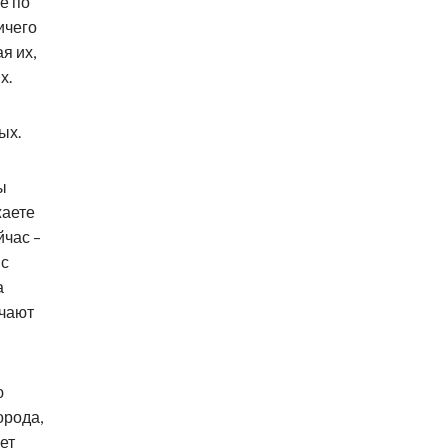
е по
ичего
я их,
х.
ых.
ы
жаете
йчас –
 с
а
учают
ю
орода,
ет