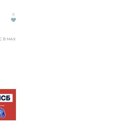
0
С В MAX