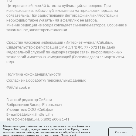
18+
Цитирование более 30 % текста публикаций запрещено. При
использовании любых опубликованных материалов гиперссылка
обязательна. При заимствовании фотографии или иллюстрации
необходимо также указать имя и фамилию её автора.
Мнение редакции не всегда совпадает с мнением авторов. Особенно в
таком жанре, как авторские колонки.
Средство массовой информации «Интернет-журнал Сиб.фм».
Свидетельство о регистрации СМИ ЭЛ № ФС 77 - 57211 выдано
Федеральной службой по надзору в сфере связи, информационных
технологий и массовых коммуникаций (Роскомнадзор) 11 марта 2014
года.
Политика конфиденциальности
Согласие на обработку персональных данных
Файлы cookie
Главный редактор Сиб.фм
Бобровников Виктор Евгеньевич
Учредитель ООО «Сиб.фм»
E-mail редакции: fm@sib.fm
Телефон редакции: 8(800) 600-21-41
Мы используем файлы cookie и сервисы аналитики (включая
Яндекс.Метрику) для улучшения работы сайта. Продолжая
использование сайта, вы соглашаетесь с обработкой ваших
Хорошо
персональных данных в соответствии с
Политикой
Сайт разработан и поддерживается Технодзен