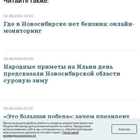
Читайте также:
02.08.2026 14:30
Где в Новосибирске нет бензина: онлайн-
мониторинг
02.08.2026 05:00
Народные приметы на Ильин день
предсказали Новосибирской области
суровую зиму
03.08.2026 22:35
«Это большая победа»: зачем президент
России Владимир Путин прилетел в
Мы используем файлы cookie и сервисы аналитики (включая
Яндекс.Метрику) для улучшения работы сайта. Продолжая
Сибирь и что заявил
использование сайта, вы соглашаетесь с обработкой ваших
Хорошо
персональных данных в соответствии с
Политикой
конфиденциальности
.