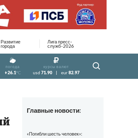
Развитие
Лига пресс-
города
служб-2026
погода
курсы валют
+26.1
°C
usd
71.90
|
eur
82.97
Главные новости:
ый
«Погибли шесть человек»: