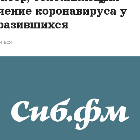
чение коронавируса у
разившихся
иться