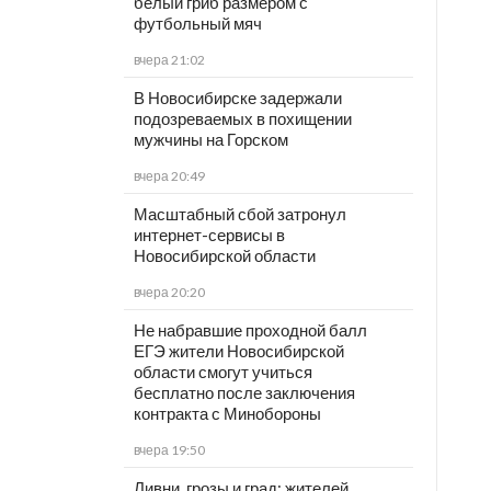
белый гриб размером с
футбольный мяч
вчера 21:02
В Новосибирске задержали
подозреваемых в похищении
мужчины на Горском
вчера 20:49
Масштабный сбой затронул
интернет-сервисы в
Новосибирской области
вчера 20:20
Не набравшие проходной балл
ЕГЭ жители Новосибирской
области смогут учиться
бесплатно после заключения
контракта с Минобороны
вчера 19:50
Ливни, грозы и град: жителей