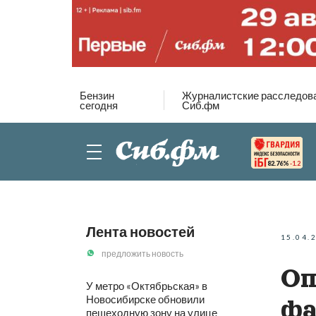
Бензин
Журналистские расследов
сегодня
Сиб.фм
82.76%
-1.2
Лента новостей
15.04.
предложить новость
Оп
У метро «Октябрьская» в
Новосибирске обновили
фа
пешеходную зону на улице