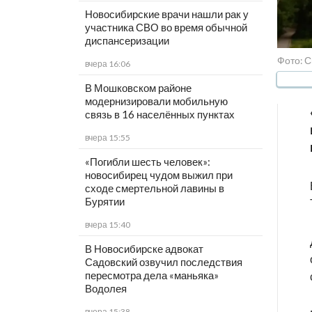
Новосибирские врачи нашли рак у
участника СВО во время обычной
диспансеризации
Фото: 
вчера 16:06
В Мошковском районе
модернизировали мобильную
связь в 16 населённых пунктах
вчера 15:55
«Погибли шесть человек»:
новосибирец чудом выжил при
сходе смертельной лавины в
Бурятии
вчера 15:40
В Новосибирске адвокат
Садовский озвучил последствия
пересмотра дела «маньяка»
Водолея
вчера 15:38