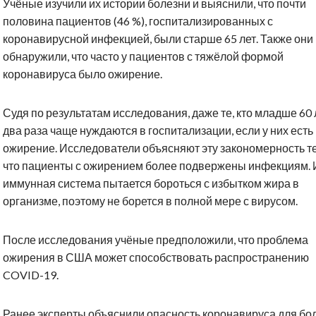
Учёные изучили их истории болезни и выяснили, что почти
половина пациентов (46 %), госпитализированных с
коронавирусной инфекцией, были старше 65 лет. Также они
обнаружили, что часто у пациентов с тяжёлой формой
коронавируса было ожирение.
Судя по результатам исследования, даже те, кто младше 60 л
два раза чаще нуждаются в госпитализации, если у них есть
ожирение. Исследователи объясняют эту закономерность т
что пациенты с ожирением более подвержены инфекциям. 
иммунная система пытается бороться с избытком жира в
организме, поэтому не борется в полной мере с вирусом.
После исследования учёные предположили, что проблема
ожирения в США может способствовать распространению
COVID-19.
Ранее эксперты объяснили опасность коронавируса для бо