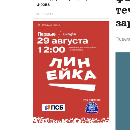
Кирова
те
вчера 23:00
за
Подел