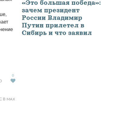
«Это большая победа»:
зачем президент
ше,
России Владимир
вает
Путин прилетел в
жнение
Сибирь и что заявил
0
Ю
С В MAX