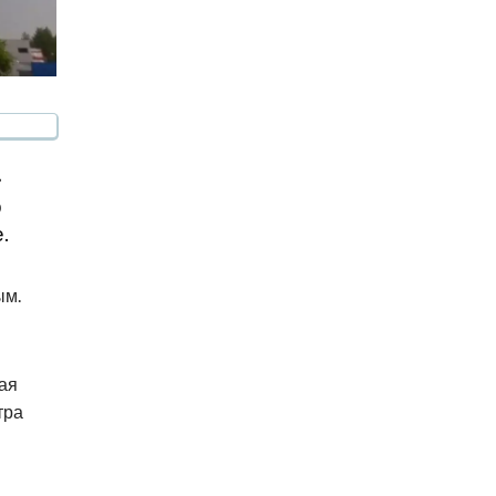
»
о
.
ым.
ая
тра