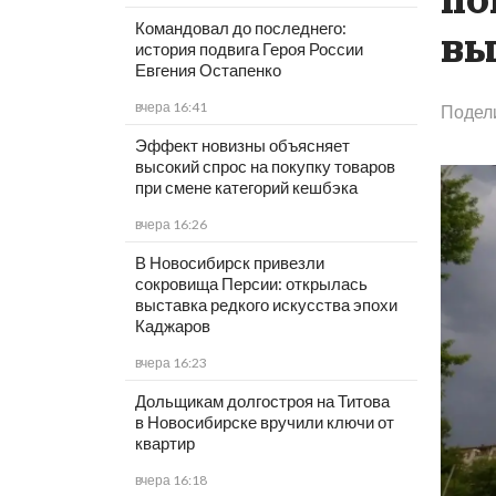
Командовал до последнего:
вы
история подвига Героя России
Евгения Остапенко
вчера 16:41
Подел
Эффект новизны объясняет
высокий спрос на покупку товаров
при смене категорий кешбэка
вчера 16:26
В Новосибирск привезли
сокровища Персии: открылась
выставка редкого искусства эпохи
Каджаров
вчера 16:23
Дольщикам долгостроя на Титова
в Новосибирске вручили ключи от
квартир
вчера 16:18