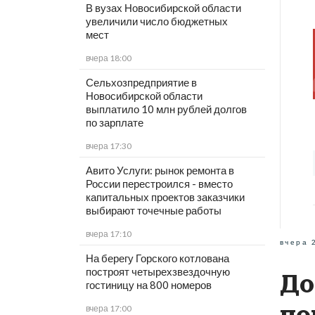
В вузах Новосибирской области
увеличили число бюджетных
мест
вчера 18:00
Сельхозпредприятие в
Новосибирской области
выплатило 10 млн рублей долгов
по зарплате
вчера 17:30
Авито Услуги: рынок ремонта в
России перестроился - вместо
капитальных проектов заказчики
выбирают точечные работы
вчера 17:10
вчера 
На берегу Горского котлована
построят четырехзвездочную
До
гостиницу на 800 номеров
по
вчера 17:00