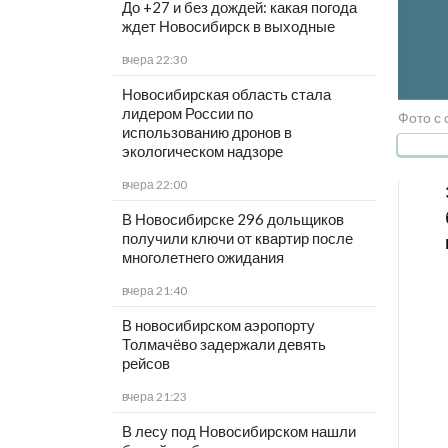
До +27 и без дождей: какая погода
ждет Новосибирск в выходные
вчера 22:30
Новосибирская область стала
лидером России по
Фото с 
использованию дронов в
экологическом надзоре
вчера 22:00
В Новосибирске 296 дольщиков
получили ключи от квартир после
многолетнего ожидания
вчера 21:40
В новосибирском аэропорту
Толмачёво задержали девять
рейсов
вчера 21:23
В лесу под Новосибирском нашли