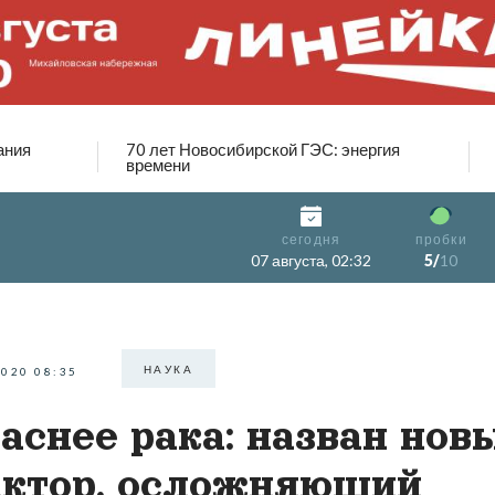
ания
70 лет Новосибирской ГЭС: энергия
времени
сегодня
пробки
07 августа, 02:32
5/
10
НАУКА
2020 08:35
аснее рака: назван нов
ктор, осложняющий