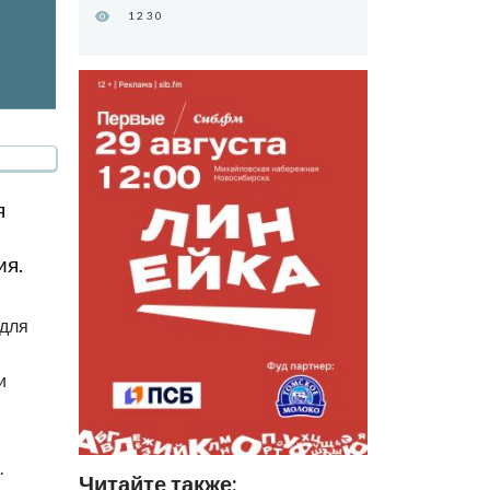
1230
я
ия.
 для
и
.
Читайте также: