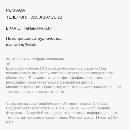
РЕКЛАМА
ТЕЛЕФОН: 8(383) 209-21-22
E-MAIL:
reklama@sib.fm
По вопросам сотрудничества:
marketing@sib.fm
© 2011—2026 Все права защищены.
18+
Цитирование более 30 % текста публикаций запрещено. При
использовании любых опубликованных материалов гиперссылка
обязательна. При заимствовании фотографии или иллюстрации
необходимо также указать имя и фамилию её автора.
Мнение редакции не всегда совпадает с мнением авторов. Особенно в
таком жанре, как авторские колонки.
Средство массовой информации «Интернет-журнал Сиб.фм».
Свидетельство о регистрации СМИ ЭЛ № ФС 77 - 57211 выдано
Федеральной службой по надзору в сфере связи, информационных
технологий и массовых коммуникаций (Роскомнадзор) 11 марта 2014
года.