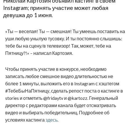
Николай Картозия объявил кастинг в своём
Instagram; принять участие может любая
девушка до 1 июня.
«Ты — веселая! Ты — смешная! Ты умеешь поставить на
уши любую унылую тусовку. И ты постоянно слышишь:
тебе бы на сцену/в телевизор! Так, может, тебе на
Пятницу?!» – написал Картозия.
Чтобы принять участие в конкурсе, необходимо
записать любое смешное видео длительностью не
более 1 минуты, выложить его в Instagram с хэштегом
#ТебеБыНаПятницу, сделать репост поста о кастинге в
stories и отметить @fridaytv и @kartozz. Генеральный
директор с редакторами канала будет отсматривать
видео и выбирать победительниц. Подробнее об
условиях кастинга
здесь
.