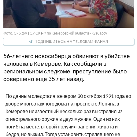
Фото: Сиб.фм | СУ СК РФ по Кемеровской области - Кузбассу
ПОДПИШИТЕСЬ НА TELEGRAM-КАНАЛ
56-летнего новосибирца обвиняют в убийстве
человека в Кемерове. Как сообщили в
региональном следкоме, преступление было
совершено еще 35 лет назад.
По данным следствия, вечером 30 октября 1991 года во
дворе многоэтажного дома на проспекте Ленина в
Кемерове неизвестный несколько раз выстрелил из
огнестрельного оружия в двух мужчин. Один из них
погиб на месте, второй получил ранения живота и
бедра, но выжил. Тогда установить стрелявшего не