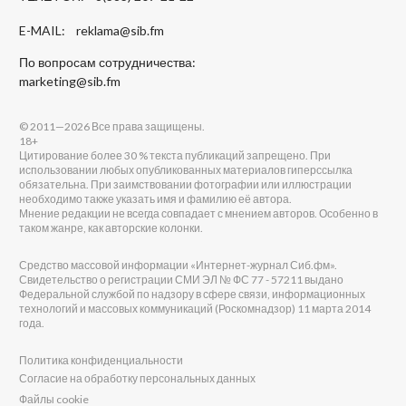
E-MAIL:
reklama@sib.fm
По вопросам сотрудничества:
marketing@sib.fm
© 2011—2026 Все права защищены.
18+
Цитирование более 30 % текста публикаций запрещено. При
использовании любых опубликованных материалов гиперссылка
обязательна. При заимствовании фотографии или иллюстрации
необходимо также указать имя и фамилию её автора.
Мнение редакции не всегда совпадает с мнением авторов. Особенно в
таком жанре, как авторские колонки.
Средство массовой информации «Интернет-журнал Сиб.фм».
Свидетельство о регистрации СМИ ЭЛ № ФС 77 - 57211 выдано
Федеральной службой по надзору в сфере связи, информационных
технологий и массовых коммуникаций (Роскомнадзор) 11 марта 2014
года.
Политика конфиденциальности
Согласие на обработку персональных данных
Файлы cookie