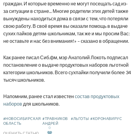
граждан. И которые временно не могут посещать сад из-
за ситуации в стране... Многие родители этих детей также
вынуждены находиться дома в связи с тем, что потеряли
свою работу. В своё время вы оказали помощь в выдаче
сухих пайков детям-школьникам, так же и мы просим Вас:
не оставьте и нас без внимания!» – сказано в обращении.
Как ранее писал Сиб.фм, мэр Анатолий Локоть подписал
постановление о выдаче продуктовых наборов льготной
категории школьников. Всего сухпайки получили более 34
тысяч школьников.
Напомним, ранее стал известен
состав продуктовых
наборов
для школьников.
#НОВОСИБИРСКАЯ
#ТРАВНИКОВ
#ЛЬГОТЫ
#КОРОНАВИРУС
ОБЛАСТЬ
АНДРЕЙ
0
ОЦЕНИТЬ СТАТЬЮ