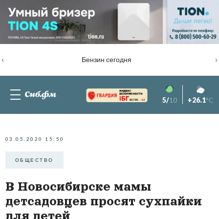
‹
›
Бензин сегодня
5/
10
+26.1
°C
82.76%
-1.2
03.05.2020 15:50
ОБЩЕСТВО
В Новосибирске мамы
детсадовцев просят сухпайки
для детей