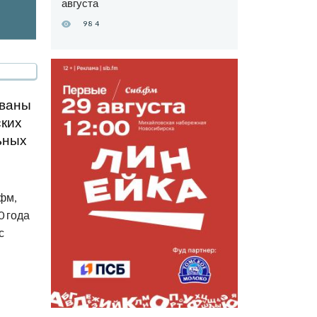
августа
984
ованы
ских
ьных
фм,
0 года
с