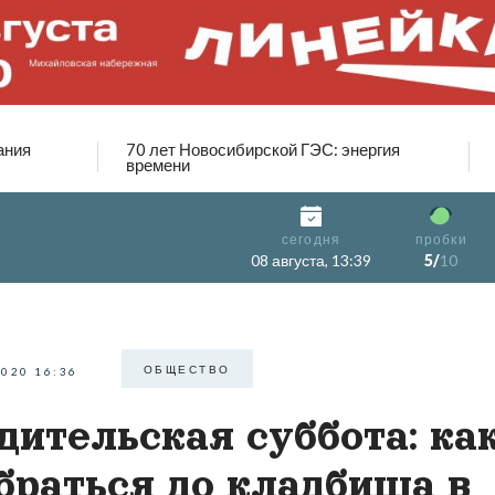
ания
70 лет Новосибирской ГЭС: энергия
времени
сегодня
пробки
08 августа, 13:39
5/
10
ОБЩЕСТВО
2020 16:36
дительская суббота: ка
браться до кладбища в