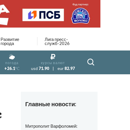
Развитие
Лига пресс-
города
служб-2026
погода
курсы валют
+26.1
°C
usd
71.90
|
eur
82.97
Главные новости:
к
Митрополит Варфоломей: