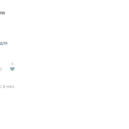
для
 для
0
Ю
С В MAX