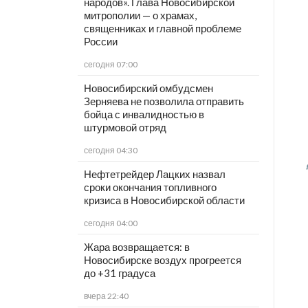
народов». Глава Новосибирской
митрополии — о храмах,
священниках и главной проблеме
России
сегодня 07:00
Новосибирский омбудсмен
Зерняева не позволила отправить
бойца с инвалидностью в
штурмовой отряд
сегодня 04:30
Нефтетрейдер Лацких назвал
сроки окончания топливного
кризиса в Новосибирской области
сегодня 04:00
Жара возвращается: в
Новосибирске воздух прогреется
до +31 градуса
вчера 22:40