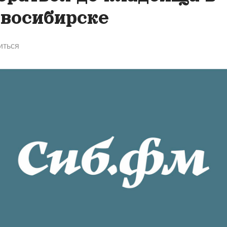
восибирске
иться