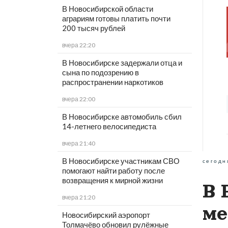
В Новосибирской области
аграриям готовы платить почти
200 тысяч рублей
вчера 22:20
В Новосибирске задержали отца и
сына по подозрению в
распространении наркотиков
вчера 22:00
В Новосибирске автомобиль сбил
14-летнего велосипедиста
вчера 21:40
В Новосибирске участникам СВО
сегодн
помогают найти работу после
возвращения к мирной жизни
В 
вчера 21:20
ме
Новосибирский аэропорт
Толмачёво обновил рулёжные