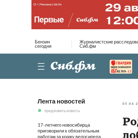
Бензин
Журналистские расследов
сегодня
Сиб.фм
82.76%
-1.2
Лента новостей
05.06.
предложить новость
Ро
17-летнего новосибирца
приговорили к обязательным
до
работам за кражу велосипеда