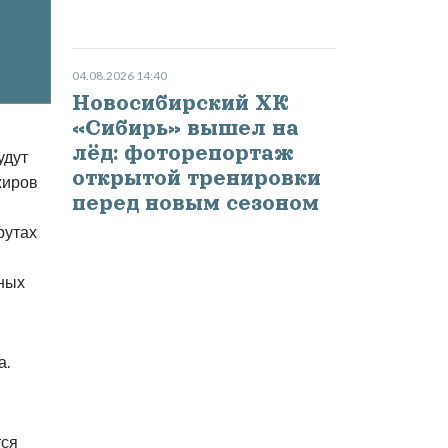
04.08.2026 14:40
Новосибирский ХК
«Сибирь» вышел на
лёд: фоторепортаж
удут
открытой тренировки
жиров
перед новым сезоном
рутах
ных
а.
тся