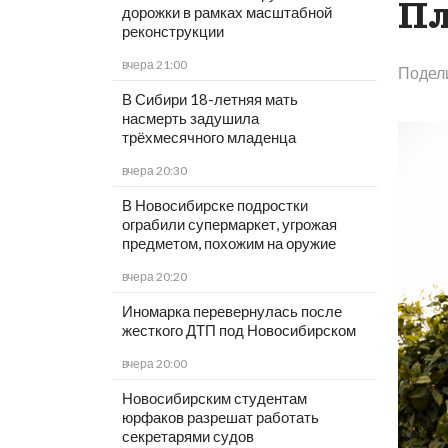
Пл
дорожки в рамках масштабной
реконструкции
вчера 21:00
Подел
В Сибири 18-летняя мать
насмерть задушила
трёхмесячного младенца
вчера 20:30
В Новосибирске подростки
ограбили супермаркет, угрожая
предметом, похожим на оружие
вчера 20:20
Иномарка перевернулась после
жесткого ДТП под Новосибирском
вчера 20:00
Новосибирским студентам
юрфаков разрешат работать
секретарями судов