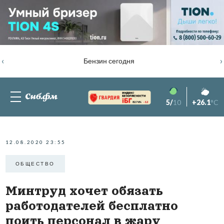
‹
›
Бензин сегодня
5/
10
+26.1
°C
82.76%
-1.2
12.08.2020 23:55
ОБЩЕСТВО
Минтруд хочет обязать
работодателей бесплатно
поить персонал в жару