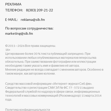
РЕКЛАМА
ТЕЛЕФОН: 8(383) 209-21-22
E-MAIL:
reklama@sib.fm
По вопросам сотрудничества:
marketing@sib.fm
© 2011—2026 Все права защищены.
18+
Цитирование более 30 % текста публикаций запрещено. При
использовании любых опубликованных материалов гиперссылка
обязательна. При заимствовании фотографии или иллюстрации
необходимо также указать имя и фамилию её автора.
Мнение редакции не всегда совпадает с мнением авторов. Особенно в
таком жанре, как авторские колонки.
Средство массовой информации «Интернет-журнал Сиб.фм».
Свидетельство о регистрации СМИ ЭЛ № ФС 77 - 57211 выдано
Федеральной службой по надзору в сфере связи, информационных
технологий и массовых коммуникаций (Роскомнадзор) 11 марта 2014
года.
Политика конфиденциальности