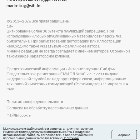
marketing@sib.fm
© 2011—2026 Все права защищены.
18+
Цитирование более 30 % текста публикаций запрещено. При
использовании любых опубликованных материалов гиперссылка
обязательна. При заимствовании фотографии или иллюстрации
необходимо также указать имя и фамилию её автора.
Мнение редакции не всегда совпадает с мнением авторов. Особенно в
таком жанре, как авторские колонки.
Средство массовой информации «Интернет-журнал Сиб.фм».
Свидетельство о регистрации СМИ ЭЛ № ФС 77 - 57211 выдано
Федеральной службой по надзору в сфере связи, информационных
технологий и массовых коммуникаций (Роскомнадзор) 11 марта 2014
года.
Политика конфиденциальности
Согласие на обработку персональных данных
Файлы cookie
Главный редактор Сиб.фм
Мы используем файлы cookie и сервисы аналитики (включая
Яндекс.Метрику) для улучшения работы сайта. Продолжая
Бобровников Виктор Евгеньевич
использование сайта, вы соглашаетесь с обработкой ваших
Хорошо
Учредитель ООО «Сиб.фм»
персональных данных в соответствии с
Политикой