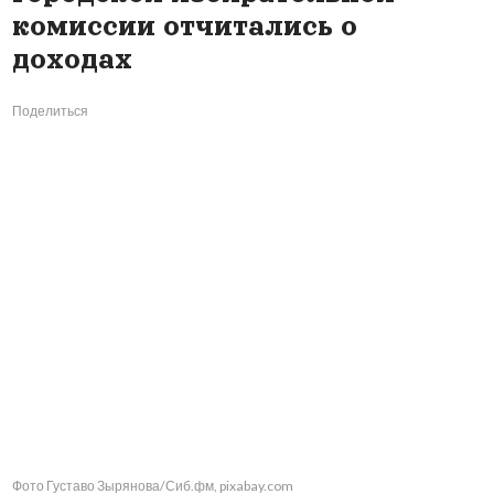
комиссии отчитались о
доходах
Поделиться
Фото Густаво Зырянова/Сиб.фм, pixabay.com