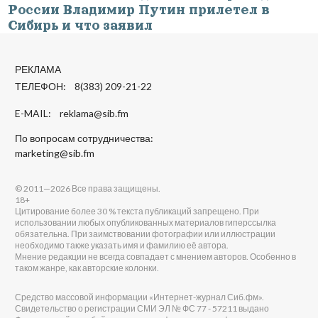
России Владимир Путин прилетел в
Сибирь и что заявил
РЕКЛАМА
ТЕЛЕФОН: 8(383) 209-21-22
E-MAIL:
reklama@sib.fm
По вопросам сотрудничества:
marketing@sib.fm
© 2011—2026 Все права защищены.
18+
Цитирование более 30 % текста публикаций запрещено. При
использовании любых опубликованных материалов гиперссылка
обязательна. При заимствовании фотографии или иллюстрации
необходимо также указать имя и фамилию её автора.
Мнение редакции не всегда совпадает с мнением авторов. Особенно в
таком жанре, как авторские колонки.
Средство массовой информации «Интернет-журнал Сиб.фм».
Свидетельство о регистрации СМИ ЭЛ № ФС 77 - 57211 выдано