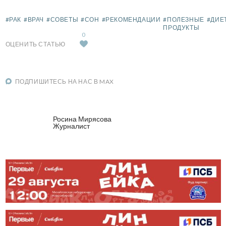
#РАК
#ВРАЧ
#СОВЕТЫ
#СОН
#РЕКОМЕНДАЦИИ
#ПОЛЕЗНЫЕ
#ДИЕ
ПРОДУКТЫ
0
ОЦЕНИТЬ СТАТЬЮ
ПОДПИШИТЕСЬ НА НАС В MAX
Росина Мирясова
Журналист