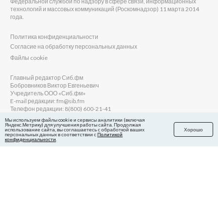
Федеральной службой по надзору в сфере связи, информационных
технологий и массовых коммуникаций (Роскомнадзор) 11 марта 2014
года.
Политика конфиденциальности
Согласие на обработку персональных данных
Файлы cookie
Главный редактор Сиб.фм
Бобровников Виктор Евгеньевич
Учредитель ООО «Сиб.фм»
E-mail редакции: fm@sib.fm
Телефон редакции: 8(800) 600-21-41
Мы используем файлы cookie и сервисы аналитики (включая
Яндекс.Метрику) для улучшения работы сайта. Продолжая
использование сайта, вы соглашаетесь с обработкой ваших
Хорошо
персональных данных в соответствии с
Политикой
Сайт разработан и поддерживается Технодзен
конфиденциальности
.
в Яндекс.Дзен