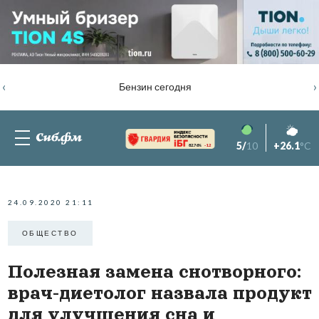
‹
›
Бензин сегодня
5/
10
+26.1
°C
82.76%
-1.2
24.09.2020 21:11
ОБЩЕСТВО
Полезная замена снотворного:
врач-диетолог назвала продукт
для улучшения сна и