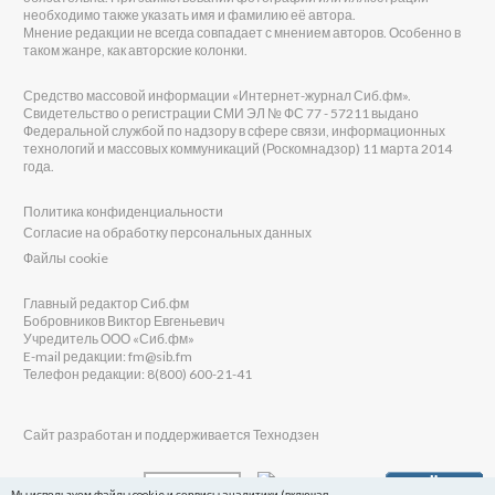
необходимо также указать имя и фамилию её автора.
Мнение редакции не всегда совпадает с мнением авторов. Особенно в
таком жанре, как авторские колонки.
Средство массовой информации «Интернет-журнал Сиб.фм».
Свидетельство о регистрации СМИ ЭЛ № ФС 77 - 57211 выдано
Федеральной службой по надзору в сфере связи, информационных
технологий и массовых коммуникаций (Роскомнадзор) 11 марта 2014
года.
Политика конфиденциальности
Согласие на обработку персональных данных
Файлы cookie
Главный редактор Сиб.фм
Бобровников Виктор Евгеньевич
Учредитель ООО «Сиб.фм»
E-mail редакции: fm@sib.fm
Телефон редакции: 8(800) 600-21-41
Сайт разработан и поддерживается Технодзен
Мы используем файлы cookie и сервисы аналитики (включая