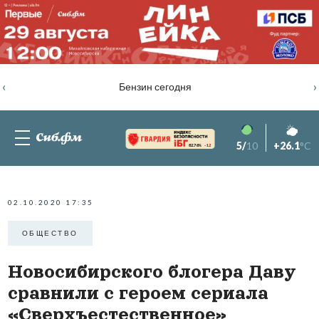
‹
›
Бензин сегодня
5/
10
+26.1
°C
82.76%
-1.2
02.10.2020 17:35
ОБЩЕСТВО
Новосибирского блогера Даву
сравнили с героем сериала
«Сверхъестественное»