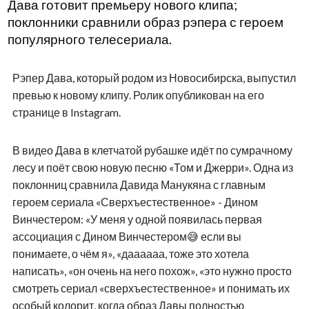
Дава готовит премьеру нового клипа;
поклонники сравнили образ рэпера с героем
популярного телесериала.
Рэпер Дава, который родом из Новосибирска, выпустил
превью к новому клипу. Ролик опубликован на его
странице в Instagram.
В видео Дава в клетчатой рубашке идёт по сумрачному
лесу и поёт свою новую песню «Том и Джерри». Одна из
поклонниц сравнила Давида Манукяна с главным
героем сериала «Сверхъестественное» - Дином
Винчестером: «У меня у одной появилась первая
ассоциация с Дином Винчестером😅 если вы
понимаете, о чём я», «даааааа, тоже это хотела
написать», «он очень на него похож», «это нужно просто
смотреть сериал «сверхъестественное» и понимать их
особый колорит, когда образ Давы полностью