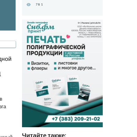
781
дной
1
в
зга
Читайте также:
данный