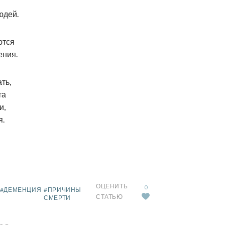
юдей.
ются
ения.
ть,
та
и,
я.
ОЦЕНИТЬ
0
#ДЕМЕНЦИЯ
#ПРИЧИНЫ
СТАТЬЮ
СМЕРТИ