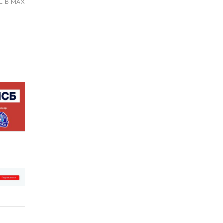
С В MAX