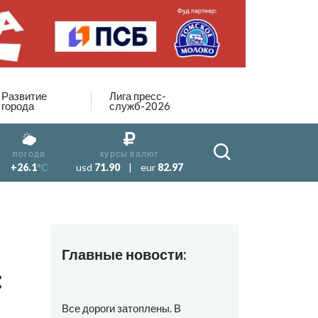
Развитие
Лига пресс-
города
служб-2026
погода
курсы валют
+26.1
°C
usd
71.90
|
eur
82.97
Главные новости:
:
Все дороги затоплены. В