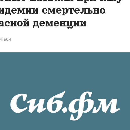
идемии смертельно
асной деменции
иться