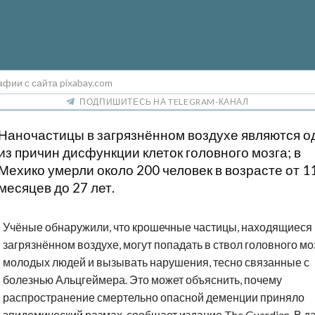
фии с сайта pixabay.com
ПОДПИШИТЕСЬ НА TELEGRAM-КАНАЛ
Наночастицы в загрязнённом воздухе являются о
из причин дисфункции клеток головного мозга; в
Мехико умерли около 200 человек в возрасте от 1
месяцев до 27 лет.
Учёные обнаружили, что крошечные частицы, находящиеся 
загрязнённом воздухе, могут попадать в ствол головного мо
молодых людей и вызывать нарушения, тесно связанные с
болезнью Альцгеймера. Это может объяснить, почему
распространение смертельно опасной деменции приняло
эпидемический размах, сообщает издание The Guardian. В 