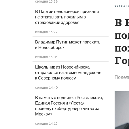
сегодня 15:38
сегодн
В Партии пенсионеров призвали
не отказывать пожилым в
В 
страховании здоровья
по
сегодня 15:27
Владимир Путин может приехать
по
в Новосибирск
Го
сегодня 15:05
Школьник из Новосибирска
отправился на атомном ледоколе
Подел
к Северному полюсу
сегодня 14:40
В память о подвиге: «Ростелеком»,
Единая Россия и «Леста»
проведут кибертурнир «Битва за
Москву»
сегодня 14:15