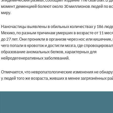
момент деменцией болеют около 30 миллионов людей по в
миру.
Наночастицы выявлены в обильных количествах у 186 люде
Мехико, по разным причинам умерших в возрасте от 11 мес
до 27 лет. Они проникли в организм через нос или кишечник,
чего попали в кровоток и достигли мозга, где спровоцирова
образование аномальных белков, характерных для
нейродегенеративных заболеваний.
Отмечается, что невропатологические изменения не обнар
у людей того же возраста, живших в менее загрязнённых ра