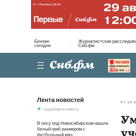
Бензин
Журналистские расследов
сегодня
Сиб.фм
82.76%
-1.2
Лента новостей
07.10.
предложить новость
Ум
В лесу под Новосибирском нашли
белый гриб размером с
уч
футбольный мяч