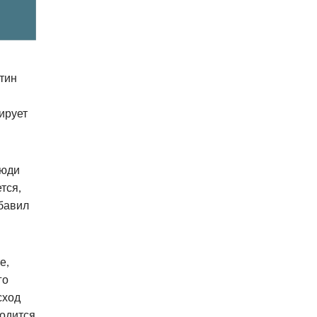
тин
лирует
Люди
тся,
обавил
е,
го
сход
ходится