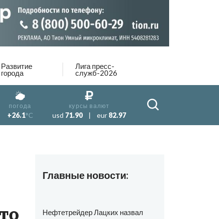
Развитие
Лига пресс-
города
служб-2026
погода
курсы валют
+26.1
°C
usd
71.90
|
eur
82.97
Главные новости:
то
Нефтетрейдер Лацких назвал