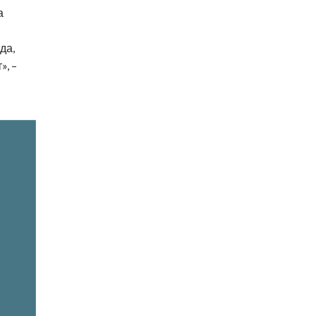
а
да,
», –