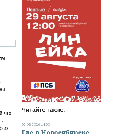
ем
в
они
Читайте также:
й, что
нь
02.08.2026 14:30
ф из
Где в Новосибирске