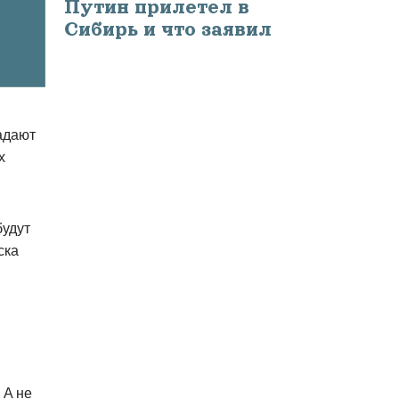
Путин прилетел в
Сибирь и что заявил
адают
х
будут
ска
 А не