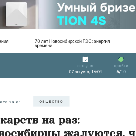
ания
70 лет Новосибирской ГЭС: энергия
времени
сегодня
пробки
07 августа, 16:04
5/
10
ОБЩЕСТВО
2020 20:05
карств на раз:
восибирцы жалуются, ч