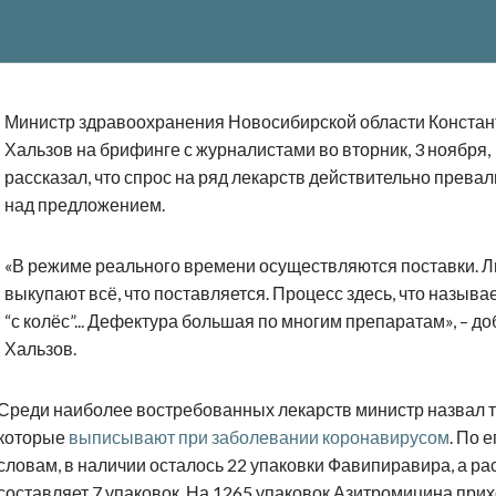
Министр здравоохранения Новосибирской области Констан
Хальзов на брифинге с журналистами во вторник, 3 ноября,
рассказал, что спрос на ряд лекарств действительно прева
над предложением.
«В режиме реального времени осуществляются поставки. 
выкупают всё, что поставляется. Процесс здесь, что называе
“с колёс”... Дефектура большая по многим препаратам», – д
Хальзов.
Среди наиболее востребованных лекарств министр назвал т
которые
выписывают при заболевании коронавирусом
. По е
словам, в наличии осталось 22 упаковки Фавипиравира, а ра
составляет 7 упаковок. На 1265 упаковок Азитромицина при