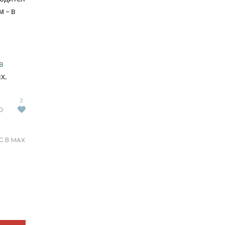
 – в
в
х.
2
Ю
С В MAX