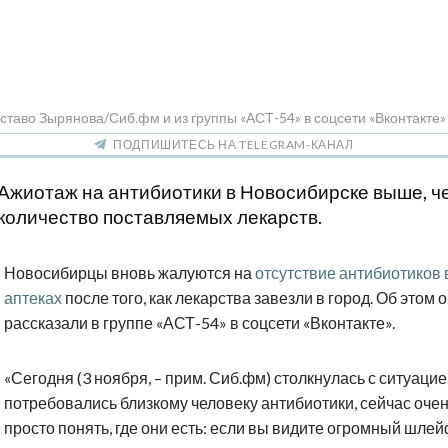
ставо Зырянова/Сиб.фм и из группы «АСТ-54» в соцсети «Вконтакте»
ПОДПИШИТЕСЬ НА TELEGRAM-КАНАЛ
Ажиотаж на антибиотики в Новосибирске выше, ч
количество поставляемых лекарств.
Новосибирцы вновь жалуются на
отсутствие антибиотиков 
аптеках
после того, как лекарства завезли в город. Об этом 
рассказали в группе «АСТ-54» в соцсети «Вконтакте».
«Сегодня (3 ноября, – прим. Сиб.фм) столкнулась с ситуацие
потребовались близкому человеку антибиотики, сейчас оче
просто понять, где они есть: если вы видите огромный шлей