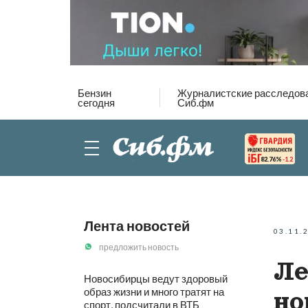
Бензин
Журналистские расследов
сегодня
Сиб.фм
82.76%
-1.2
Лента новостей
03.11.
предложить новость
Ле
Новосибирцы ведут здоровый
образ жизни и много тратят на
но
спорт, подсчитали в ВТБ