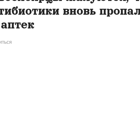
тибиотики вновь пропа
 аптек
иться