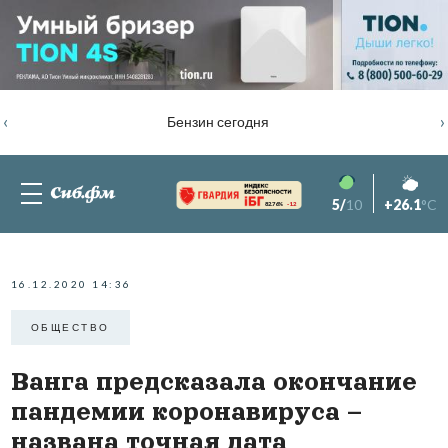
‹
›
Бензин сегодня
5/
10
+26.1
°C
82.76%
-1.2
16.12.2020 14:36
ОБЩЕСТВО
Ванга предсказала окончание
пандемии коронавируса –
названа точная дата