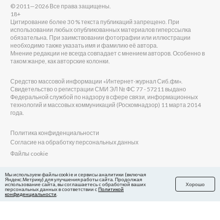
© 2011—2026 Все права защищены.
18+
Цитирование более 30 % текста публикаций запрещено. При
использовании любых опубликованных материалов гиперссылка
обязательна. При заимствовании фотографии или иллюстрации
необходимо также указать имя и фамилию её автора.
Мнение редакции не всегда совпадает с мнением авторов. Особенно в
таком жанре, как авторские колонки.
Средство массовой информации «Интернет-журнал Сиб.фм».
Свидетельство о регистрации СМИ ЭЛ № ФС 77 - 57211 выдано
Федеральной службой по надзору в сфере связи, информационных
технологий и массовых коммуникаций (Роскомнадзор) 11 марта 2014
года.
Политика конфиденциальности
Согласие на обработку персональных данных
Файлы cookie
Главный редактор Сиб.фм
Мы используем файлы cookie и сервисы аналитики (включая
Яндекс.Метрику) для улучшения работы сайта. Продолжая
Бобровников Виктор Евгеньевич
использование сайта, вы соглашаетесь с обработкой ваших
Хорошо
Учредитель ООО «Сиб.фм»
персональных данных в соответствии с
Политикой
конфиденциальности
.
E-mail редакции: fm@sib.fm
Телефон редакции: 8(800) 600-21-41